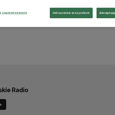
ia zaawansowane
Odrzucenie wszystkich
Akceptuję
skie Radio
e