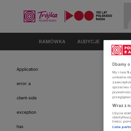
RAMÓWKA
AUDYCJE
ARTYK
Dbamy o
Application
My i nasi
5
p
unikalne i
zaakceptowa
error: a
sprzeciwu 
prywatnośc
przeglądan
client-side
Wraz z n
exception
Użycie dok
identyfikac
treści, pom
has
Lista par