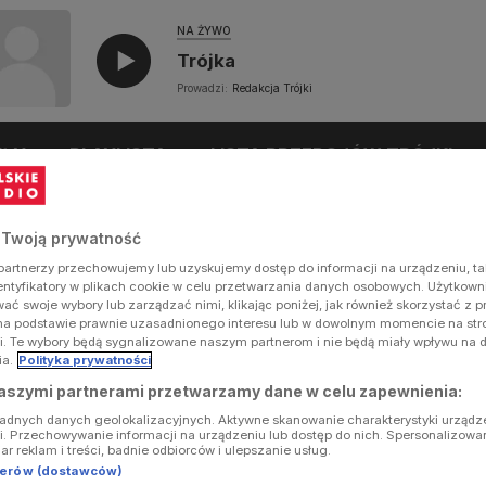
NA ŻYWO
Trójka
Prowadzi:
Redakcja Trójki
UŁY
PLAYLISTA
LISTA PRZEBOJÓW TRÓJKI
 Twoją prywatność
artnerzy przechowujemy lub uzyskujemy dostęp do informacji na urządzeniu, ta
dentyfikatory w plikach cookie w celu przetwarzania danych osobowych. Użytkow
ć swoje wybory lub zarządzać nimi, klikając poniżej, jak również skorzystać z 
na podstawie prawnie uzasadnionego interesu lub w dowolnym momencie na stron
i. Te wybory będą sygnalizowane naszym partnerom i nie będą miały wpływu na 
ia.
Polityka prywatności
aszymi partnerami przetwarzamy dane w celu zapewnienia:
ładnych danych geolokalizacyjnych. Aktywne skanowanie charakterystyki urządz
ji. Przechowywanie informacji na urządzeniu lub dostęp do nich. Spersonalizowa
iar reklam i treści, badnie odbiorców i ulepszanie usług.
tnerów (dostawców)