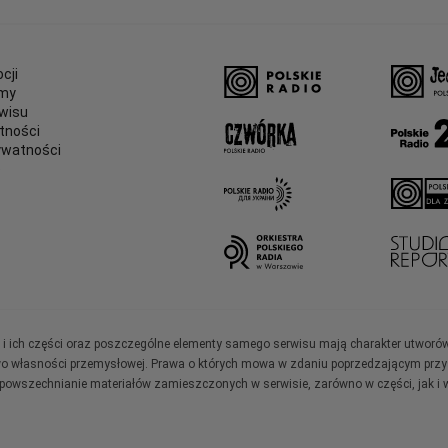
cji
amy
wisu
tności
ywatności
e
ały i ich części oraz poszczególne elementy samego serwisu mają charakter utworó
wo własności przemysłowej. Prawa o których mowa w zdaniu poprzedzającym przysł
zpowszechnianie materiałów zamieszczonych w serwisie, zarówno w części, jak i w