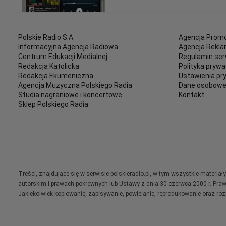
Polskie Radio S.A.
Agencja Promo
Informacyjna Agencja Radiowa
Agencja Rekl
Centrum Edukacji Medialnej
Regulamin ser
Redakcja Katolicka
Polityka prywa
Redakcja Ekumeniczna
Ustawienia pr
Agencja Muzyczna Polskiego Radia
Dane osobow
Studia nagraniowe i koncertowe
Kontakt
Sklep Polskiego Radia
Treści, znajdujące się w serwisie polskieradio.pl, w tym wszystkie materi
autorskim i prawach pokrewnych lub Ustawy z dnia 30 czerwca 2000 r. Pra
Jakiekolwiek kopiowanie, zapisywanie, powielanie, reprodukowanie oraz ro