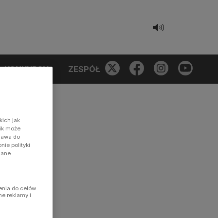
KONKURSY
ZESPÓŁ
kich jak
nik może
prawa do
ie polityki
dane
enia do celów
ne reklamy i