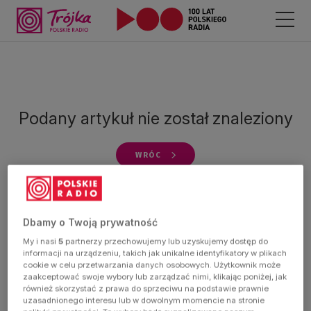
Podany artykuł nie został znaleziony
Odtwarzacz
jest
gotowy.
Kliknij
aby
WRÓC
odtwarzać.
Dbamy o Twoją prywatność
My i nasi
5
partnerzy przechowujemy lub uzyskujemy dostęp do
informacji na urządzeniu, takich jak unikalne identyfikatory w plikach
cookie w celu przetwarzania danych osobowych. Użytkownik może
zaakceptować swoje wybory lub zarządzać nimi, klikając poniżej, jak
również skorzystać z prawa do sprzeciwu na podstawie prawnie
uzasadnionego interesu lub w dowolnym momencie na stronie