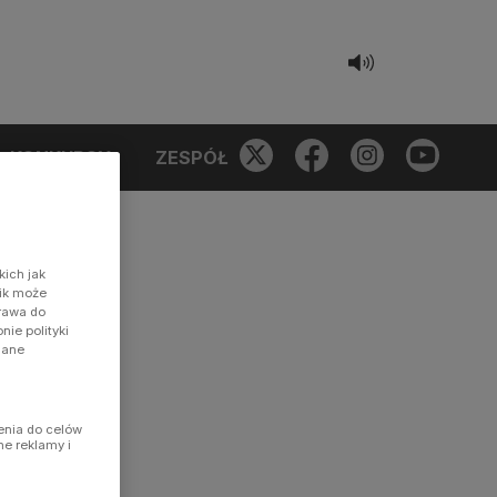
KONKURSY
ZESPÓŁ
kich jak
nik może
prawa do
ie polityki
dane
enia do celów
ne reklamy i