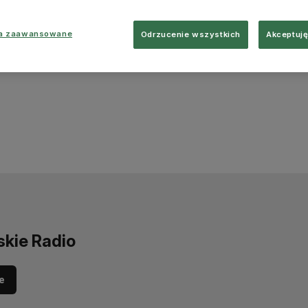
ia zaawansowane
Odrzucenie wszystkich
Akceptuję
skie Radio
e