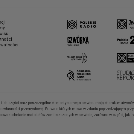
cji
amy
wisu
tności
ywatności
e
ały i ich części oraz poszczególne elementy samego serwisu mają charakter utworó
wo własności przemysłowej. Prawa o których mowa w zdaniu poprzedzającym przysł
zpowszechnianie materiałów zamieszczonych w serwisie, zarówno w części, jak i w