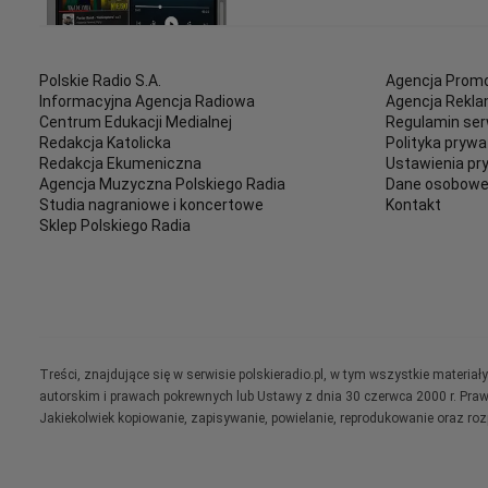
Polskie Radio S.A.
Agencja Promo
Informacyjna Agencja Radiowa
Agencja Rekl
Centrum Edukacji Medialnej
Regulamin ser
Redakcja Katolicka
Polityka prywa
Redakcja Ekumeniczna
Ustawienia pr
Agencja Muzyczna Polskiego Radia
Dane osobow
Studia nagraniowe i koncertowe
Kontakt
Sklep Polskiego Radia
Treści, znajdujące się w serwisie polskieradio.pl, w tym wszystkie materi
autorskim i prawach pokrewnych lub Ustawy z dnia 30 czerwca 2000 r. Pra
Jakiekolwiek kopiowanie, zapisywanie, powielanie, reprodukowanie oraz ro