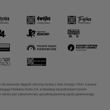
w lub wytworów objętych ochroną Ustawy z dnia 4 lutego 1994 r. o prawie
ugują Polskiemu Radiu S.A. w likwidacji lub podmiotom trzecim.
 całości jest zabronione bez uprzedniej pisemnej zgody uprawnionego.