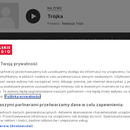
NA ŻYWO
Trójka
Prowadzi:
Redakcja Trójki
UŁY
PLAYLISTA
LISTA PRZEBOJÓW TRÓJKI
 Twoją prywatność
artnerzy przechowujemy lub uzyskujemy dostęp do informacji na urządzeniu, ta
dentyfikatory w plikach cookie w celu przetwarzania danych osobowych. Użytkow
ć swoje wybory lub zarządzać nimi, klikając poniżej, jak również skorzystać z 
na podstawie prawnie uzasadnionego interesu lub w dowolnym momencie na stron
i. Te wybory będą sygnalizowane naszym partnerom i nie będą miały wpływu na 
ia.
Polityka prywatności
aszymi partnerami przetwarzamy dane w celu zapewnienia:
ładnych danych geolokalizacyjnych. Aktywne skanowanie charakterystyki urządz
ji. Przechowywanie informacji na urządzeniu lub dostęp do nich. Spersonalizowa
iar reklam i treści, badnie odbiorców i ulepszanie usług.
tnerów (dostawców)