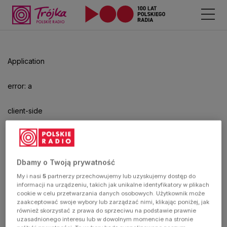
Odtwarzacz
jest
gotowy.
Kliknij
Application
aby
odtwarzać.
error: a
client-side
exception
has
Dbamy o Twoją prywatność
My i nasi
5
partnerzy przechowujemy lub uzyskujemy dostęp do
occurred
informacji na urządzeniu, takich jak unikalne identyfikatory w plikach
cookie w celu przetwarzania danych osobowych. Użytkownik może
zaakceptować swoje wybory lub zarządzać nimi, klikając poniżej, jak
(see the
również skorzystać z prawa do sprzeciwu na podstawie prawnie
uzasadnionego interesu lub w dowolnym momencie na stronie