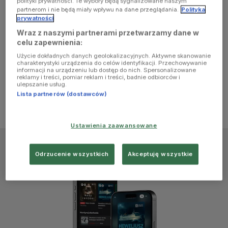
polityki prywatności. Te wybory będą sygnalizowane naszym
browser
partnerom i nie będą miały wpływu na dane przeglądania.
Polityka
prywatności
Wraz z naszymi partnerami przetwarzamy dane w
console for
celu zapewnienia:
Użycie dokładnych danych geolokalizacyjnych. Aktywne skanowanie
more
charakterystyki urządzenia do celów identyfikacji. Przechowywanie
informacji na urządzeniu lub dostęp do nich. Spersonalizowane
reklamy i treści, pomiar reklam i treści, badnie odbiorców i
information)
.
ulepszanie usług.
Lista partnerów (dostawców)
Ustawienia zaawansowane
Odrzucenie wszystkich
Akceptuję wszystkie