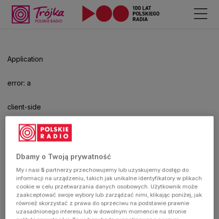
Application
error: a
client-side
exception
has
Dbamy o Twoją prywatność
My i nasi
5
partnerzy przechowujemy lub uzyskujemy dostęp do
occurred
informacji na urządzeniu, takich jak unikalne identyfikatory w plikach
cookie w celu przetwarzania danych osobowych. Użytkownik może
zaakceptować swoje wybory lub zarządzać nimi, klikając poniżej, jak
(see the
również skorzystać z prawa do sprzeciwu na podstawie prawnie
uzasadnionego interesu lub w dowolnym momencie na stronie