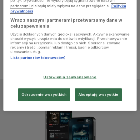
polityki prywatności. Te wybory będą sygnalizowane naszym
browser
partnerom i nie będą miały wpływu na dane przeglądania.
Polityka
prywatności
Wraz z naszymi partnerami przetwarzamy dane w
console for
celu zapewnienia:
Użycie dokładnych danych geolokalizacyjnych. Aktywne skanowanie
more
charakterystyki urządzenia do celów identyfikacji. Przechowywanie
informacji na urządzeniu lub dostęp do nich. Spersonalizowane
reklamy i treści, pomiar reklam i treści, badnie odbiorców i
information)
.
ulepszanie usług.
Lista partnerów (dostawców)
Ustawienia zaawansowane
Odrzucenie wszystkich
Akceptuję wszystkie