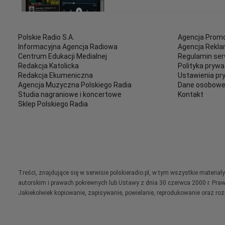
Polskie Radio S.A.
Agencja Promo
Informacyjna Agencja Radiowa
Agencja Rekl
Centrum Edukacji Medialnej
Regulamin ser
Redakcja Katolicka
Polityka prywa
Redakcja Ekumeniczna
Ustawienia pr
Agencja Muzyczna Polskiego Radia
Dane osobow
Studia nagraniowe i koncertowe
Kontakt
Sklep Polskiego Radia
Treści, znajdujące się w serwisie polskieradio.pl, w tym wszystkie materi
autorskim i prawach pokrewnych lub Ustawy z dnia 30 czerwca 2000 r. Pra
Jakiekolwiek kopiowanie, zapisywanie, powielanie, reprodukowanie oraz ro