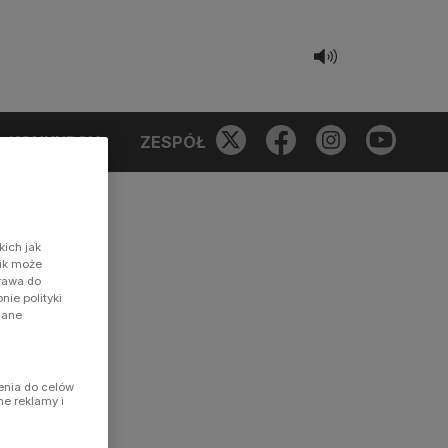
KONKURSY
ZESPÓŁ
kich jak
nik może
prawa do
ie polityki
dane
enia do celów
ne reklamy i