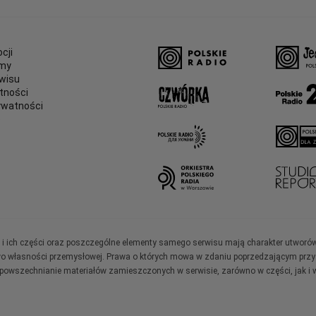
cji
amy
wisu
tności
ywatności
e
ały i ich części oraz poszczególne elementy samego serwisu mają charakter utworó
wo własności przemysłowej. Prawa o których mowa w zdaniu poprzedzającym przysł
zpowszechnianie materiałów zamieszczonych w serwisie, zarówno w części, jak i w