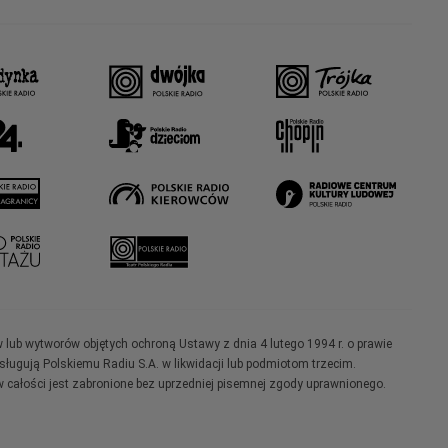
w lub wytworów objętych ochroną Ustawy z dnia 4 lutego 1994 r. o prawie
ugują Polskiemu Radiu S.A. w likwidacji lub podmiotom trzecim.
 całości jest zabronione bez uprzedniej pisemnej zgody uprawnionego.