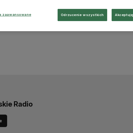
ia zaawansowane
Odrzucenie wszystkich
Akceptuję
skie Radio
e