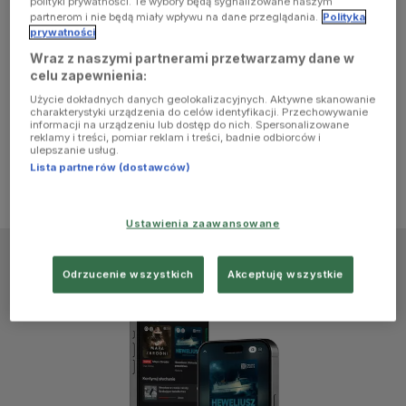
polityki prywatności. Te wybory będą sygnalizowane naszym
browser
partnerom i nie będą miały wpływu na dane przeglądania.
Polityka
prywatności
Wraz z naszymi partnerami przetwarzamy dane w
console for
celu zapewnienia:
Użycie dokładnych danych geolokalizacyjnych. Aktywne skanowanie
more
charakterystyki urządzenia do celów identyfikacji. Przechowywanie
informacji na urządzeniu lub dostęp do nich. Spersonalizowane
reklamy i treści, pomiar reklam i treści, badnie odbiorców i
information)
.
ulepszanie usług.
Lista partnerów (dostawców)
Ustawienia zaawansowane
Odrzucenie wszystkich
Akceptuję wszystkie