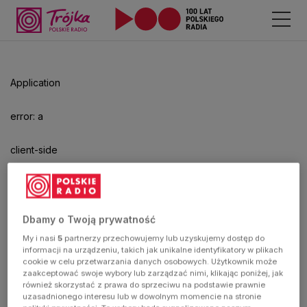
Odtwarzacz
jest
gotowy.
Kliknij
Application
aby
odtwarzać.
error: a
client-side
exception
has
Dbamy o Twoją prywatność
My i nasi
5
partnerzy przechowujemy lub uzyskujemy dostęp do
occurred
informacji na urządzeniu, takich jak unikalne identyfikatory w plikach
cookie w celu przetwarzania danych osobowych. Użytkownik może
zaakceptować swoje wybory lub zarządzać nimi, klikając poniżej, jak
(see the
również skorzystać z prawa do sprzeciwu na podstawie prawnie
uzasadnionego interesu lub w dowolnym momencie na stronie