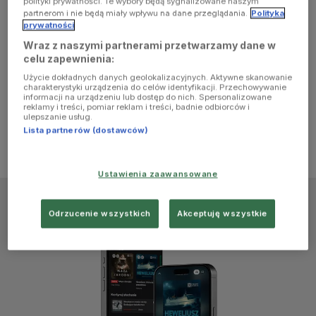
polityki prywatności. Te wybory będą sygnalizowane naszym
browser
partnerom i nie będą miały wpływu na dane przeglądania.
Polityka
prywatności
Wraz z naszymi partnerami przetwarzamy dane w
console for
celu zapewnienia:
Użycie dokładnych danych geolokalizacyjnych. Aktywne skanowanie
more
charakterystyki urządzenia do celów identyfikacji. Przechowywanie
informacji na urządzeniu lub dostęp do nich. Spersonalizowane
reklamy i treści, pomiar reklam i treści, badnie odbiorców i
information)
.
ulepszanie usług.
Lista partnerów (dostawców)
Ustawienia zaawansowane
Odrzucenie wszystkich
Akceptuję wszystkie