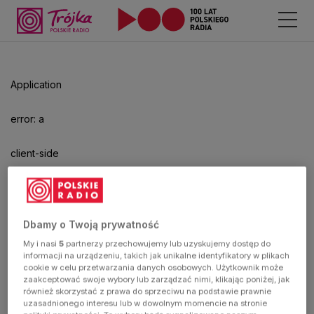
Odtwarzacz
jest
gotowy.
Kliknij
Application
aby
odtwarzać.
error: a
client-side
exception
has
Dbamy o Twoją prywatność
My i nasi
5
partnerzy przechowujemy lub uzyskujemy dostęp do
occurred
informacji na urządzeniu, takich jak unikalne identyfikatory w plikach
cookie w celu przetwarzania danych osobowych. Użytkownik może
zaakceptować swoje wybory lub zarządzać nimi, klikając poniżej, jak
(see the
również skorzystać z prawa do sprzeciwu na podstawie prawnie
uzasadnionego interesu lub w dowolnym momencie na stronie