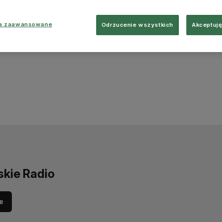
ia zaawansowane
Odrzucenie wszystkich
Akceptuję
skie Radio
e