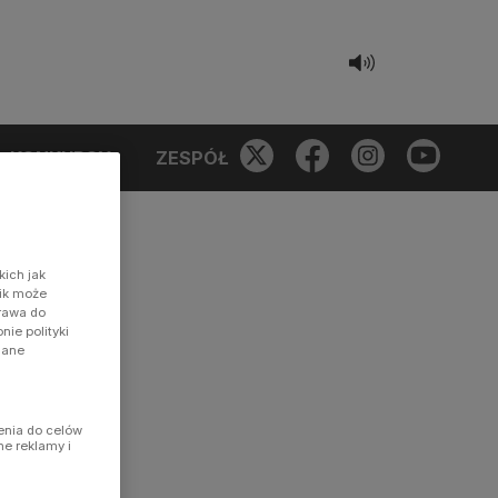
KONKURSY
ZESPÓŁ
kich jak
nik może
prawa do
ie polityki
dane
enia do celów
ne reklamy i