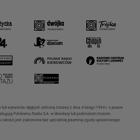
w lub wytworów objętych ochroną Ustawy z dnia 4 lutego 1994 r. o prawie
ugują Polskiemu Radiu S.A. w likwidacji lub podmiotom trzecim.
 całości jest zabronione bez uprzedniej pisemnej zgody uprawnionego.