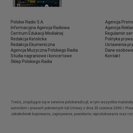
Polskie Radio S.A.
Agencja Promo
Informacyjna Agencja Radiowa
Agencja Rekl
Centrum Edukacji Medialnej
Regulamin ser
Redakcja Katolicka
Polityka prywa
Redakcja Ekumeniczna
Ustawienia pr
Agencja Muzyczna Polskiego Radia
Dane osobow
Studia nagraniowe i koncertowe
Kontakt
Sklep Polskiego Radia
Treści, znajdujące się w serwisie polskieradio.pl, w tym wszystkie materi
autorskim i prawach pokrewnych lub Ustawy z dnia 30 czerwca 2000 r. Pra
Jakiekolwiek kopiowanie, zapisywanie, powielanie, reprodukowanie oraz ro