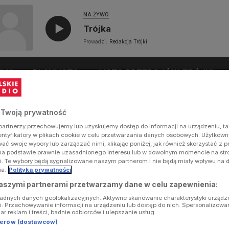
NA ŻYWO
Trójka
Prowadzi:
Redakcja Trójki
UŁY
PLAYLISTA
LISTA PRZEBOJÓW TRÓJKI
 Twoją prywatność
artnerzy przechowujemy lub uzyskujemy dostęp do informacji na urządzeniu, ta
dentyfikatory w plikach cookie w celu przetwarzania danych osobowych. Użytkow
ć swoje wybory lub zarządzać nimi, klikając poniżej, jak również skorzystać z 
na podstawie prawnie uzasadnionego interesu lub w dowolnym momencie na stron
i. Te wybory będą sygnalizowane naszym partnerom i nie będą miały wpływu na 
ia.
Polityka prywatności
aszymi partnerami przetwarzamy dane w celu zapewnienia:
ładnych danych geolokalizacyjnych. Aktywne skanowanie charakterystyki urządz
ji. Przechowywanie informacji na urządzeniu lub dostęp do nich. Spersonalizowa
iar reklam i treści, badnie odbiorców i ulepszanie usług.
tnerów (dostawców)