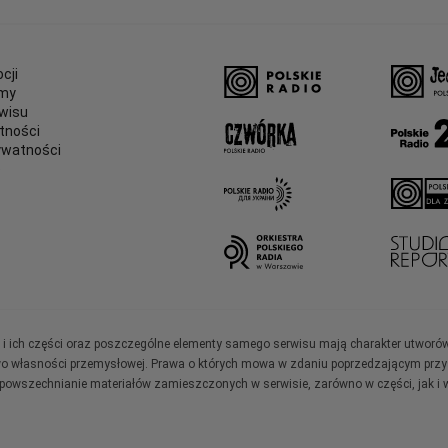
cji
amy
wisu
tności
ywatności
e
ały i ich części oraz poszczególne elementy samego serwisu mają charakter utworó
wo własności przemysłowej. Prawa o których mowa w zdaniu poprzedzającym przysł
zpowszechnianie materiałów zamieszczonych w serwisie, zarówno w części, jak i w