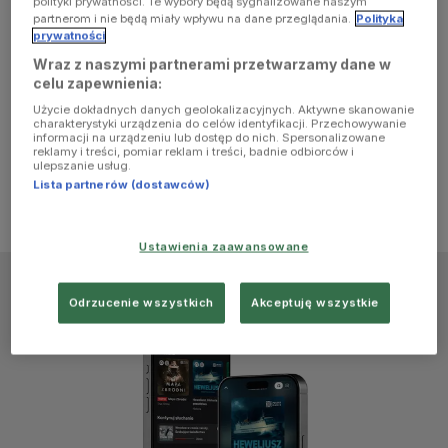
polityki prywatności. Te wybory będą sygnalizowane naszym
browser
partnerom i nie będą miały wpływu na dane przeglądania.
Polityka
prywatności
Wraz z naszymi partnerami przetwarzamy dane w
console for
celu zapewnienia:
Użycie dokładnych danych geolokalizacyjnych. Aktywne skanowanie
more
charakterystyki urządzenia do celów identyfikacji. Przechowywanie
informacji na urządzeniu lub dostęp do nich. Spersonalizowane
reklamy i treści, pomiar reklam i treści, badnie odbiorców i
information)
.
ulepszanie usług.
Lista partnerów (dostawców)
Ustawienia zaawansowane
Odrzucenie wszystkich
Akceptuję wszystkie