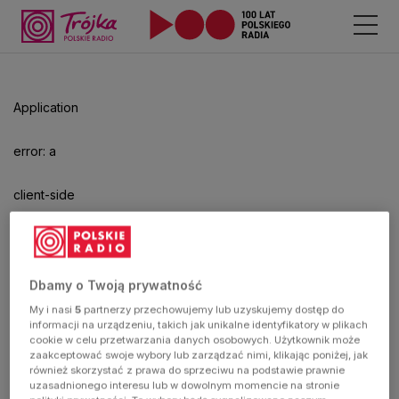
Odtwarzacz
jest
gotowy.
Kliknij
Application
aby
odtwarzać.
error: a
client-side
exception
has
Dbamy o Twoją prywatność
My i nasi
5
partnerzy przechowujemy lub uzyskujemy dostęp do
occurred
informacji na urządzeniu, takich jak unikalne identyfikatory w plikach
cookie w celu przetwarzania danych osobowych. Użytkownik może
zaakceptować swoje wybory lub zarządzać nimi, klikając poniżej, jak
(see the
również skorzystać z prawa do sprzeciwu na podstawie prawnie
uzasadnionego interesu lub w dowolnym momencie na stronie