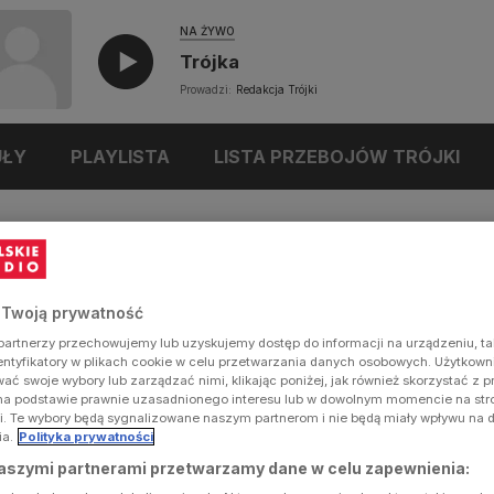
NA ŻYWO
Trójka
Prowadzi:
Redakcja Trójki
UŁY
PLAYLISTA
LISTA PRZEBOJÓW TRÓJKI
 Twoją prywatność
artnerzy przechowujemy lub uzyskujemy dostęp do informacji na urządzeniu, ta
dentyfikatory w plikach cookie w celu przetwarzania danych osobowych. Użytkow
ć swoje wybory lub zarządzać nimi, klikając poniżej, jak również skorzystać z 
na podstawie prawnie uzasadnionego interesu lub w dowolnym momencie na stron
i. Te wybory będą sygnalizowane naszym partnerom i nie będą miały wpływu na 
ia.
Polityka prywatności
aszymi partnerami przetwarzamy dane w celu zapewnienia: