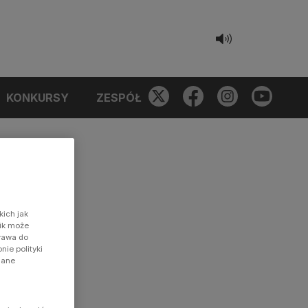
KONKURSY
ZESPÓŁ
kich jak
nik może
prawa do
ie polityki
dane