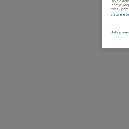
Użycie dok
identyfikac
treści, pom
Lista par
Ustawien