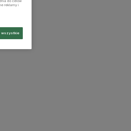
enia do celów
ne reklamy i
 wszystkie