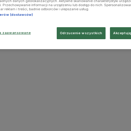
ładnych danych geolokalizacyjnych. Aktywne skanowanie charakterystyki urządz
ji. Przechowywanie informacji na urządzeniu lub dostęp do nich. Spersonalizowa
iar reklam i treści, badnie odbiorców i ulepszanie usług.
tnerów (dostawców)
ia zaawansowane
Odrzucenie wszystkich
Akceptuję