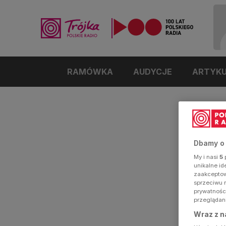
RAMÓWKA
AUDYCJE
ARTYK
Dbamy o
My i nasi
5
p
unikalne i
zaakceptowa
sprzeciwu 
prywatnośc
przeglądan
Wraz z n