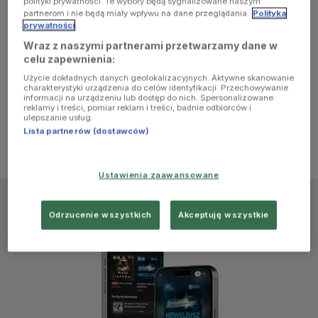
polityki prywatności. Te wybory będą sygnalizowane naszym
browser
partnerom i nie będą miały wpływu na dane przeglądania.
Polityka
prywatności
Wraz z naszymi partnerami przetwarzamy dane w
console for
celu zapewnienia:
Użycie dokładnych danych geolokalizacyjnych. Aktywne skanowanie
more
charakterystyki urządzenia do celów identyfikacji. Przechowywanie
informacji na urządzeniu lub dostęp do nich. Spersonalizowane
reklamy i treści, pomiar reklam i treści, badnie odbiorców i
information)
.
ulepszanie usług.
Lista partnerów (dostawców)
Ustawienia zaawansowane
Odrzucenie wszystkich
Akceptuję wszystkie