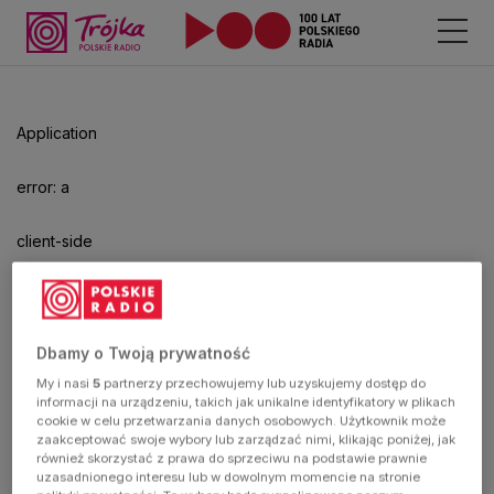
Odtwarzacz
jest
gotowy.
Kliknij
Application
aby
odtwarzać.
error: a
client-side
exception
has
Dbamy o Twoją prywatność
My i nasi
5
partnerzy przechowujemy lub uzyskujemy dostęp do
occurred
informacji na urządzeniu, takich jak unikalne identyfikatory w plikach
cookie w celu przetwarzania danych osobowych. Użytkownik może
zaakceptować swoje wybory lub zarządzać nimi, klikając poniżej, jak
(see the
również skorzystać z prawa do sprzeciwu na podstawie prawnie
uzasadnionego interesu lub w dowolnym momencie na stronie