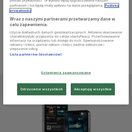
polityki prywatności. Te wybory będą sygnalizowane naszym
browser
partnerom i nie będą miały wpływu na dane przeglądania.
Polityka
prywatności
Wraz z naszymi partnerami przetwarzamy dane w
console for
celu zapewnienia:
Użycie dokładnych danych geolokalizacyjnych. Aktywne skanowanie
more
charakterystyki urządzenia do celów identyfikacji. Przechowywanie
informacji na urządzeniu lub dostęp do nich. Spersonalizowane
reklamy i treści, pomiar reklam i treści, badnie odbiorców i
information)
.
ulepszanie usług.
Lista partnerów (dostawców)
Ustawienia zaawansowane
Odrzucenie wszystkich
Akceptuję wszystkie