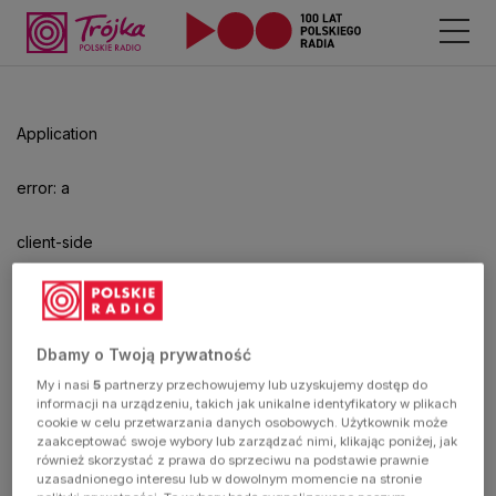
Odtwarzacz
jest
gotowy.
Kliknij
Application
aby
odtwarzać.
error: a
client-side
exception
has
Dbamy o Twoją prywatność
My i nasi
5
partnerzy przechowujemy lub uzyskujemy dostęp do
occurred
informacji na urządzeniu, takich jak unikalne identyfikatory w plikach
cookie w celu przetwarzania danych osobowych. Użytkownik może
zaakceptować swoje wybory lub zarządzać nimi, klikając poniżej, jak
(see the
również skorzystać z prawa do sprzeciwu na podstawie prawnie
uzasadnionego interesu lub w dowolnym momencie na stronie