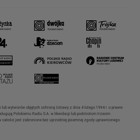
w lub wytworów objętych ochroną Ustawy z dnia 4 lutego 1994 r. o prawie
ugują Polskiemu Radiu S.A. w likwidacji lub podmiotom trzecim.
 całości jest zabronione bez uprzedniej pisemnej zgody uprawnionego.