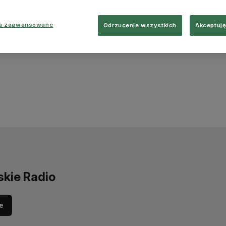
ia zaawansowane
Odrzucenie wszystkich
Akceptuję
skie Radio
e