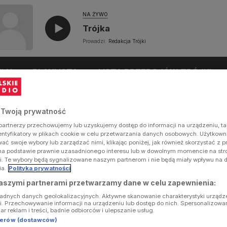
NA ŻYWO
Trójka
Prowadzi:
Redakcja Trójki
UŁY
PLAYLISTA
LISTA PRZEBOJÓW TRÓJKI
 Twoją prywatność
artnerzy przechowujemy lub uzyskujemy dostęp do informacji na urządzeniu, ta
dentyfikatory w plikach cookie w celu przetwarzania danych osobowych. Użytkow
ć swoje wybory lub zarządzać nimi, klikając poniżej, jak również skorzystać z 
na podstawie prawnie uzasadnionego interesu lub w dowolnym momencie na stron
i. Te wybory będą sygnalizowane naszym partnerom i nie będą miały wpływu na 
ia.
Polityka prywatności
aszymi partnerami przetwarzamy dane w celu zapewnienia:
ładnych danych geolokalizacyjnych. Aktywne skanowanie charakterystyki urządz
ji. Przechowywanie informacji na urządzeniu lub dostęp do nich. Spersonalizowa
iar reklam i treści, badnie odbiorców i ulepszanie usług.
tnerów (dostawców)