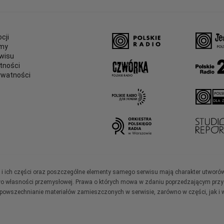
cji
amy
wisu
tności
ywatności
e
ały i ich części oraz poszczególne elementy samego serwisu mają charakter utworó
wo własności przemysłowej. Prawa o których mowa w zdaniu poprzedzającym przysł
zpowszechnianie materiałów zamieszczonych w serwisie, zarówno w części, jak i w