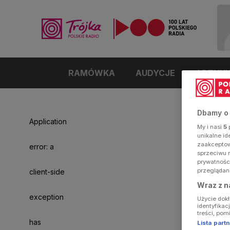
RAMÓWKA
AUDYCJE
ARTYK
Dbamy o
Application
My i nasi
5
p
unikalne i
zaakceptowa
error: a
sprzeciwu 
prywatnośc
przeglądan
client-side
Wraz z n
exception
Użycie dok
identyfikac
treści, pom
has
Lista par