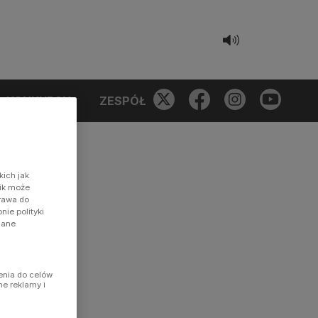
KONKURSY
ZESPÓŁ
kich jak
nik może
prawa do
ie polityki
dane
enia do celów
ne reklamy i