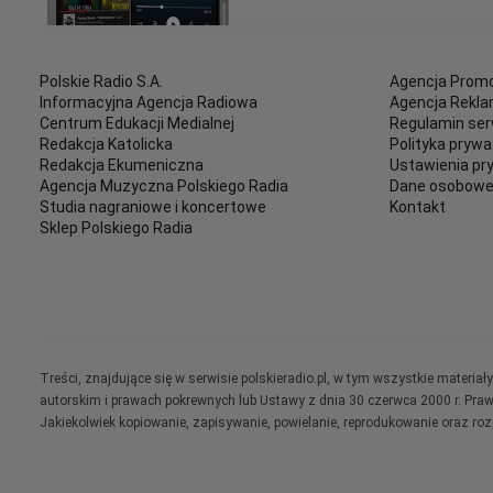
Polskie Radio S.A.
Agencja Promo
Informacyjna Agencja Radiowa
Agencja Rekl
Centrum Edukacji Medialnej
Regulamin ser
Redakcja Katolicka
Polityka prywa
Redakcja Ekumeniczna
Ustawienia pr
Agencja Muzyczna Polskiego Radia
Dane osobow
Studia nagraniowe i koncertowe
Kontakt
Sklep Polskiego Radia
Treści, znajdujące się w serwisie polskieradio.pl, w tym wszystkie materi
autorskim i prawach pokrewnych lub Ustawy z dnia 30 czerwca 2000 r. Pra
Jakiekolwiek kopiowanie, zapisywanie, powielanie, reprodukowanie oraz ro