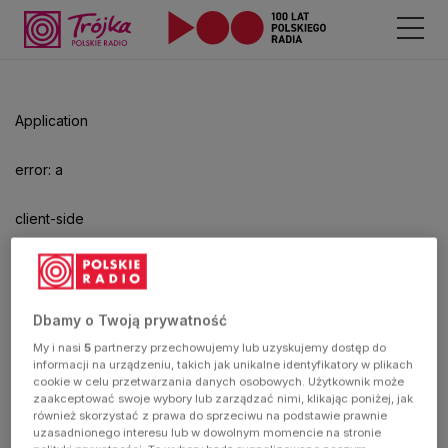
Odtwarzacz
jest
gotowy.
Kliknij
Application
aby
odtwarzać.
error: a
client-side
exception
has
Dbamy o Twoją prywatność
My i nasi
5
partnerzy przechowujemy lub uzyskujemy dostęp do
occurred
informacji na urządzeniu, takich jak unikalne identyfikatory w plikach
cookie w celu przetwarzania danych osobowych. Użytkownik może
zaakceptować swoje wybory lub zarządzać nimi, klikając poniżej, jak
(see the
również skorzystać z prawa do sprzeciwu na podstawie prawnie
uzasadnionego interesu lub w dowolnym momencie na stronie