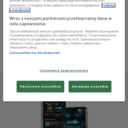
polityki prywatności. Te wybory będą sygnalizowane naszym
browser
partnerom i nie będą miały wpływu na dane przeglądania.
Polityka
prywatności
Wraz z naszymi partnerami przetwarzamy dane w
console for
celu zapewnienia:
Użycie dokładnych danych geolokalizacyjnych. Aktywne skanowanie
more
charakterystyki urządzenia do celów identyfikacji. Przechowywanie
informacji na urządzeniu lub dostęp do nich. Spersonalizowane
reklamy i treści, pomiar reklam i treści, badnie odbiorców i
information)
.
ulepszanie usług.
Lista partnerów (dostawców)
Ustawienia zaawansowane
Odrzucenie wszystkich
Akceptuję wszystkie