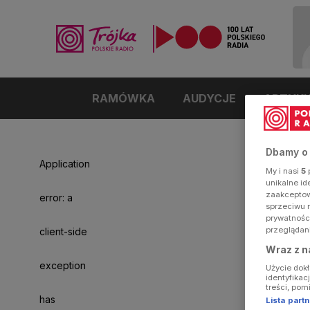
RAMÓWKA
AUDYCJE
ARTYK
Odtwarzacz
jest
gotowy.
Kliknij
Dbamy o
aby
Application
odtwarzać.
My i nasi
5
p
unikalne i
zaakceptowa
error: a
sprzeciwu 
prywatnośc
przeglądan
client-side
Wraz z n
exception
Użycie dok
identyfikac
treści, pom
has
Lista par