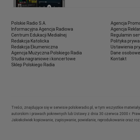
Polskie Radio S.A.
Agencja Promo
Informacyjna Agencja Radiowa
Agencja Rekl
Centrum Edukacji Medialnej
Regulamin ser
Redakcja Katolicka
Polityka prywa
Redakcja Ekumeniczna
Ustawienia pr
Agencja Muzyczna Polskiego Radia
Dane osobow
Studia nagraniowe i koncertowe
Kontakt
Sklep Polskiego Radia
Treści, znajdujące się w serwisie polskieradio.pl, w tym wszystkie materi
autorskim i prawach pokrewnych lub Ustawy z dnia 30 czerwca 2000 r. Pra
Jakiekolwiek kopiowanie, zapisywanie, powielanie, reprodukowanie oraz ro