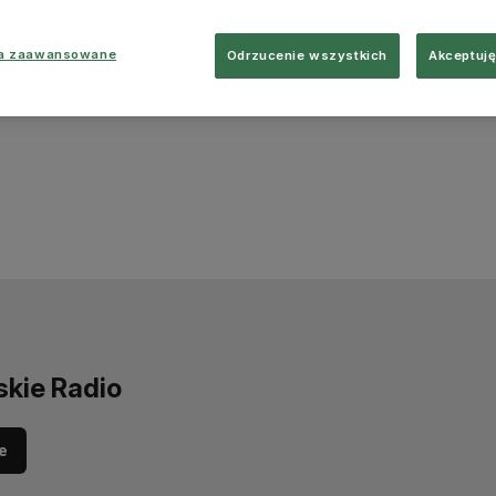
ia zaawansowane
Odrzucenie wszystkich
Akceptuję
skie Radio
e