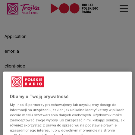
Odtwarzacz
jest
gotowy.
Kliknij
Application
aby
odtwarzać.
error: a
client-side
exception
has
Dbamy o Twoją prywatność
My i nasi
5
partnerzy przechowujemy lub uzyskujemy dostęp do
occurred
informacji na urządzeniu, takich jak unikalne identyfikatory w plikach
cookie w celu przetwarzania danych osobowych. Użytkownik może
zaakceptować swoje wybory lub zarządzać nimi, klikając poniżej, jak
(see the
również skorzystać z prawa do sprzeciwu na podstawie prawnie
uzasadnionego interesu lub w dowolnym momencie na stronie