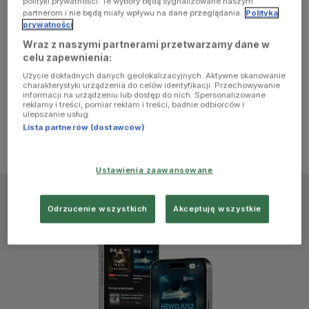
polityki prywatności. Te wybory będą sygnalizowane naszym
browser
partnerom i nie będą miały wpływu na dane przeglądania.
Polityka
prywatności
Wraz z naszymi partnerami przetwarzamy dane w
console for
celu zapewnienia:
Użycie dokładnych danych geolokalizacyjnych. Aktywne skanowanie
more
charakterystyki urządzenia do celów identyfikacji. Przechowywanie
informacji na urządzeniu lub dostęp do nich. Spersonalizowane
reklamy i treści, pomiar reklam i treści, badnie odbiorców i
information)
.
ulepszanie usług.
Lista partnerów (dostawców)
Ustawienia zaawansowane
Odrzucenie wszystkich
Akceptuję wszystkie