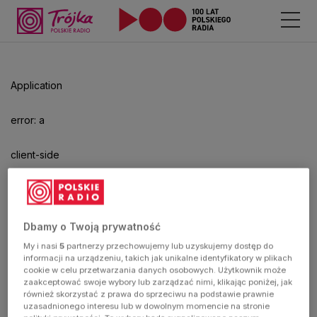
Odtwarzacz
jest
gotowy.
Kliknij
Application
aby
odtwarzać.
error: a
client-side
exception
has
Dbamy o Twoją prywatność
My i nasi
5
partnerzy przechowujemy lub uzyskujemy dostęp do
occurred
informacji na urządzeniu, takich jak unikalne identyfikatory w plikach
cookie w celu przetwarzania danych osobowych. Użytkownik może
zaakceptować swoje wybory lub zarządzać nimi, klikając poniżej, jak
(see the
również skorzystać z prawa do sprzeciwu na podstawie prawnie
uzasadnionego interesu lub w dowolnym momencie na stronie