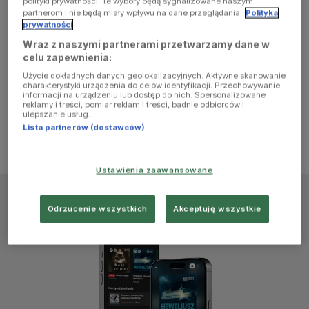
polityki prywatności. Te wybory będą sygnalizowane naszym
browser
partnerom i nie będą miały wpływu na dane przeglądania.
Polityka
prywatności
Wraz z naszymi partnerami przetwarzamy dane w
console for
celu zapewnienia:
Użycie dokładnych danych geolokalizacyjnych. Aktywne skanowanie
more
charakterystyki urządzenia do celów identyfikacji. Przechowywanie
informacji na urządzeniu lub dostęp do nich. Spersonalizowane
reklamy i treści, pomiar reklam i treści, badnie odbiorców i
information)
.
ulepszanie usług.
Lista partnerów (dostawców)
Ustawienia zaawansowane
Odrzucenie wszystkich
Akceptuję wszystkie