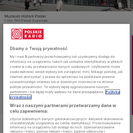
Muzeum Historii Polski
Foto:
PAP/Paweł Supernak
Nowa siedziba Muzeum Historii Polski ma blisko 45 tys. m2
Dbamy o Twoją prywatność
na sześciu poziomach: dwóch pod- i czterech
My i nasi
5
partnerzy przechowujemy lub uzyskujemy dostęp do
naziemnych.
informacji na urządzeniu, takich jak unikalne identyfikatory w plikach
Obecnie prezentowana jest wystawa "Wielkie i małe
cookie w celu przetwarzania danych osobowych. Użytkownik może
historie. Tworzenie kolekcji Muzeum Historii Polski"
zaakceptować swoje wybory lub zarządzać nimi, klikając poniżej, jak
również skorzystać z prawa do sprzeciwu na podstawie prawnie
obejmująca ponad 500 eksponatów z najważniejszych
uzasadnionego interesu lub w dowolnym momencie na stronie
momentów historii Polski.
polityki prywatności. Te wybory będą sygnalizowane naszym
Od 4 października do 10 listopada bilet do Muzeum Historii
partnerom i nie będą miały wpływu na dane przeglądania.
Polityka
Polski będzie kosztował tylko 1 zł.
W niedziele i święta
prywatności
państwowe wstęp wolny.
Wraz z naszymi partnerami przetwarzamy dane w
celu zapewnienia:
Użycie dokładnych danych geolokalizacyjnych. Aktywne skanowanie
charakterystyki urządzenia do celów identyfikacji. Przechowywanie
Muzeum Historii Polski to nie tylko wystawy
informacji na urządzeniu lub dostęp do nich. Spersonalizowane
reklamy i treści, pomiar reklam i treści, badnie odbiorców i