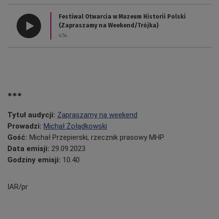
Festiwal Otwarcia w Muzeum Historii Polski
(Zapraszamy na Weekend/Trójka)
4:54
***
Tytuł audycji:
Zapraszamy na weekend
Prowadzi:
Michał Żołądkowski
Gość:
Michał Przepierski, rzecznik prasowy MHP
Data emisji:
29.09.2023
Godziny emisji:
10.40
IAR/pr