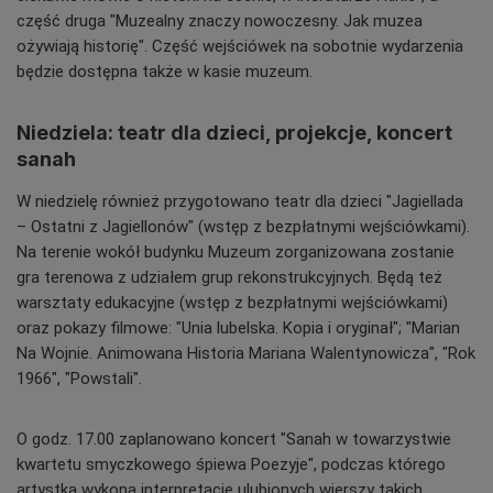
część druga "Muzealny znaczy nowoczesny. Jak muzea
ożywiają historię". Część wejściówek na sobotnie wydarzenia
będzie dostępna także w kasie muzeum.
Niedziela: teatr dla dzieci, projekcje, koncert
sanah
W niedzielę również przygotowano teatr dla dzieci "Jagiellada
– Ostatni z Jagiellonów" (wstęp z bezpłatnymi wejściówkami).
Na terenie wokół budynku Muzeum zorganizowana zostanie
gra terenowa z udziałem grup rekonstrukcyjnych. Będą też
warsztaty edukacyjne (wstęp z bezpłatnymi wejściówkami)
oraz pokazy filmowe: "Unia lubelska. Kopia i oryginał"; "Marian
Na Wojnie. Animowana Historia Mariana Walentynowicza", "Rok
1966", "Powstali".
O godz. 17.00 zaplanowano koncert "Sanah w towarzystwie
kwartetu smyczkowego śpiewa Poezyje", podczas którego
artystka wykona interpretacje ulubionych wierszy takich