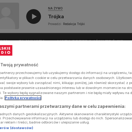
NA ŻYWO
Trójka
Prowadzi:
Redakcja Trójki
UŁY
PLAYLISTA
LISTA PRZEBOJÓW TRÓJKI
 Twoją prywatność
artnerzy przechowujemy lub uzyskujemy dostęp do informacji na urządzeniu, ta
dentyfikatory w plikach cookie w celu przetwarzania danych osobowych. Użytkow
ć swoje wybory lub zarządzać nimi, klikając poniżej, jak również skorzystać z 
na podstawie prawnie uzasadnionego interesu lub w dowolnym momencie na stron
i. Te wybory będą sygnalizowane naszym partnerom i nie będą miały wpływu na 
ia.
Polityka prywatności
aszymi partnerami przetwarzamy dane w celu zapewnienia:
ładnych danych geolokalizacyjnych. Aktywne skanowanie charakterystyki urządz
ji. Przechowywanie informacji na urządzeniu lub dostęp do nich. Spersonalizowa
iar reklam i treści, badnie odbiorców i ulepszanie usług.
tnerów (dostawców)