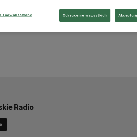
ia zaawansowane
Odrzucenie wszystkich
Akceptuję
skie Radio
e