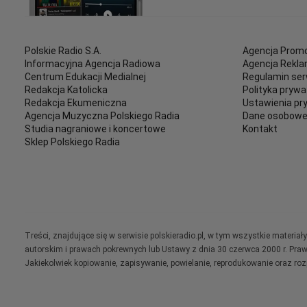
Polskie Radio S.A.
Agencja Promo
Informacyjna Agencja Radiowa
Agencja Rekl
Centrum Edukacji Medialnej
Regulamin ser
Redakcja Katolicka
Polityka prywa
Redakcja Ekumeniczna
Ustawienia pr
Agencja Muzyczna Polskiego Radia
Dane osobow
Studia nagraniowe i koncertowe
Kontakt
Sklep Polskiego Radia
Treści, znajdujące się w serwisie polskieradio.pl, w tym wszystkie materi
autorskim i prawach pokrewnych lub Ustawy z dnia 30 czerwca 2000 r. Pra
Jakiekolwiek kopiowanie, zapisywanie, powielanie, reprodukowanie oraz ro