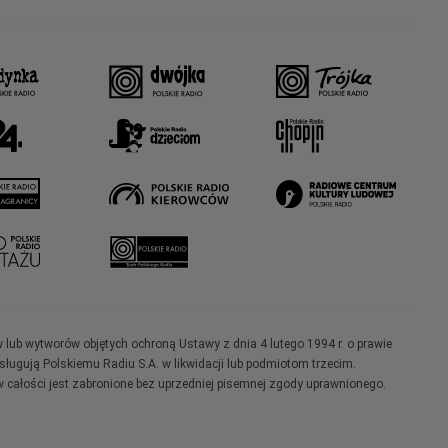
w lub wytworów objętych ochroną Ustawy z dnia 4 lutego 1994 r. o prawie
ugują Polskiemu Radiu S.A. w likwidacji lub podmiotom trzecim.
 całości jest zabronione bez uprzedniej pisemnej zgody uprawnionego.