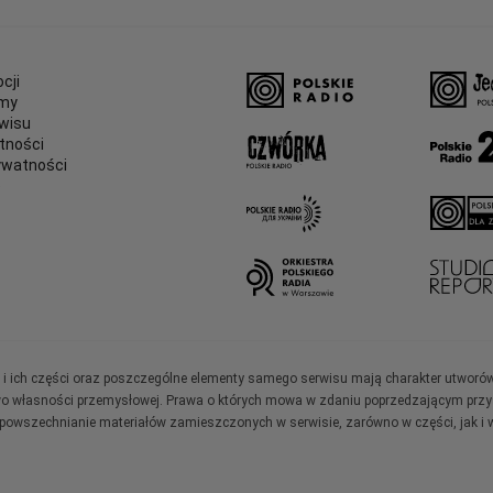
cji
amy
wisu
tności
ywatności
e
ały i ich części oraz poszczególne elementy samego serwisu mają charakter utworó
wo własności przemysłowej. Prawa o których mowa w zdaniu poprzedzającym przysł
zpowszechnianie materiałów zamieszczonych w serwisie, zarówno w części, jak i w