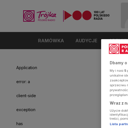
RAMÓWKA
AUDYCJE
ARTYK
Dbamy o
Application
My i nasi
5
p
unikalne i
zaakceptowa
error: a
sprzeciwu 
prywatnośc
przeglądan
client-side
Wraz z n
exception
Użycie dok
identyfikac
treści, pom
has
Lista par