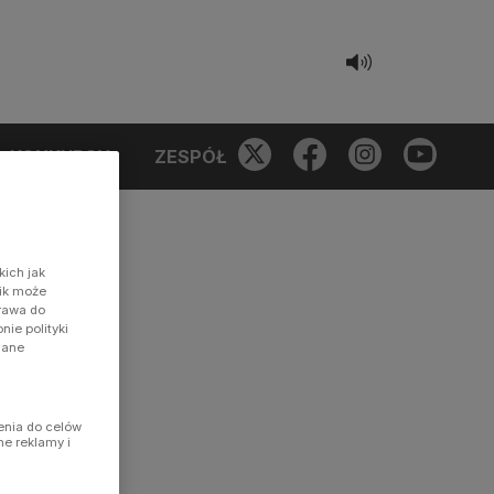
KONKURSY
ZESPÓŁ
kich jak
nik może
prawa do
ie polityki
dane
enia do celów
ne reklamy i