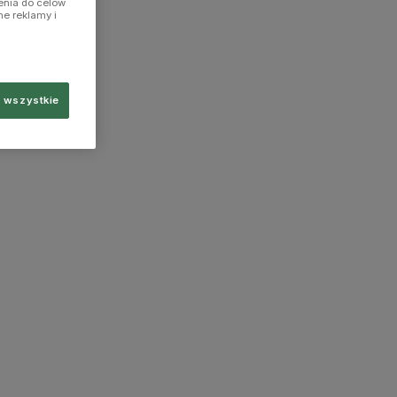
enia do celów
ne reklamy i
 wszystkie