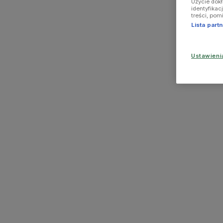
Użycie dok
identyfikac
treści, pom
Lista par
Ustawien