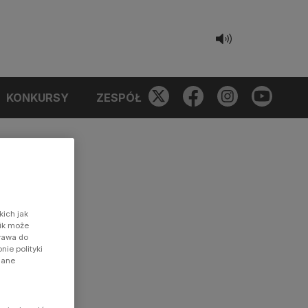
KONKURSY
ZESPÓŁ
kich jak
nik może
prawa do
ie polityki
dane