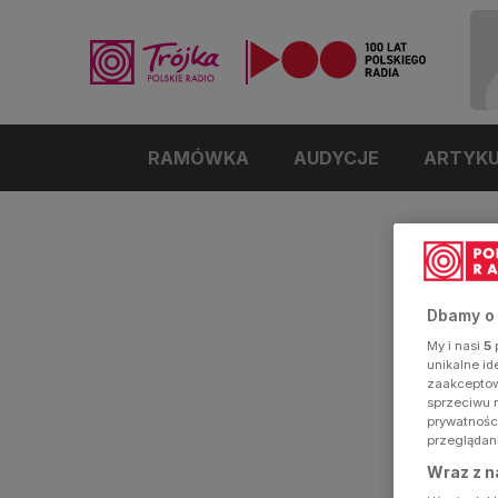
RAMÓWKA
AUDYCJE
ARTYK
Dbamy o
My i nasi
5
p
unikalne i
zaakceptowa
sprzeciwu 
prywatnośc
przeglądan
Wraz z n