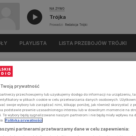
NA ŻYWO
Trójka
Prowadzi:
Redakcja Trójki
UŁY
PLAYLISTA
LISTA PRZEBOJÓW TRÓJKI
 Twoją prywatność
artnerzy przechowujemy lub uzyskujemy dostęp do informacji na urządzeniu, ta
dentyfikatory w plikach cookie w celu przetwarzania danych osobowych. Użytkow
ć swoje wybory lub zarządzać nimi, klikając poniżej, jak również skorzystać z 
na podstawie prawnie uzasadnionego interesu lub w dowolnym momencie na stron
i. Te wybory będą sygnalizowane naszym partnerom i nie będą miały wpływu na 
ia.
Polityka prywatności
aszymi partnerami przetwarzamy dane w celu zapewnienia: