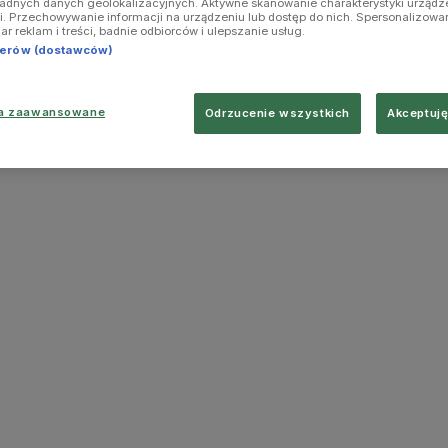
ładnych danych geolokalizacyjnych. Aktywne skanowanie charakterystyki urządz
ji. Przechowywanie informacji na urządzeniu lub dostęp do nich. Spersonalizowa
iar reklam i treści, badnie odbiorców i ulepszanie usług.
tnerów (dostawców)
ia zaawansowane
Odrzucenie wszystkich
Akceptuję