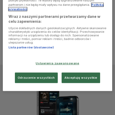
polityki prywatności. Te wybory będą sygnalizowane naszym
browser
partnerom i nie będą miały wpływu na dane przeglądania.
Polityka
prywatności
Wraz z naszymi partnerami przetwarzamy dane w
console for
celu zapewnienia:
Użycie dokładnych danych geolokalizacyjnych. Aktywne skanowanie
more
charakterystyki urządzenia do celów identyfikacji. Przechowywanie
informacji na urządzeniu lub dostęp do nich. Spersonalizowane
reklamy i treści, pomiar reklam i treści, badnie odbiorców i
information)
.
ulepszanie usług.
Lista partnerów (dostawców)
Ustawienia zaawansowane
Odrzucenie wszystkich
Akceptuję wszystkie