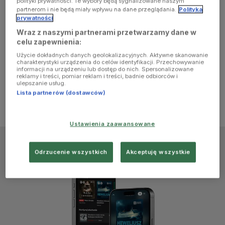
polityki prywatności. Te wybory będą sygnalizowane naszym
browser
partnerom i nie będą miały wpływu na dane przeglądania.
Polityka
prywatności
Wraz z naszymi partnerami przetwarzamy dane w
console for
celu zapewnienia:
Użycie dokładnych danych geolokalizacyjnych. Aktywne skanowanie
more
charakterystyki urządzenia do celów identyfikacji. Przechowywanie
informacji na urządzeniu lub dostęp do nich. Spersonalizowane
reklamy i treści, pomiar reklam i treści, badnie odbiorców i
information)
.
ulepszanie usług.
Lista partnerów (dostawców)
Ustawienia zaawansowane
Odrzucenie wszystkich
Akceptuję wszystkie