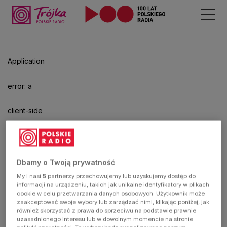
Odtwarzacz
jest
gotowy.
Kliknij
Application
aby
odtwarzać.
error: a
client-side
exception
has
Dbamy o Twoją prywatność
My i nasi
5
partnerzy przechowujemy lub uzyskujemy dostęp do
occurred
informacji na urządzeniu, takich jak unikalne identyfikatory w plikach
cookie w celu przetwarzania danych osobowych. Użytkownik może
zaakceptować swoje wybory lub zarządzać nimi, klikając poniżej, jak
(see the
również skorzystać z prawa do sprzeciwu na podstawie prawnie
uzasadnionego interesu lub w dowolnym momencie na stronie