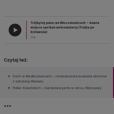
Trójkątny pałac we Włoszakowicach – dawne
miejsce spotkań wolnomularzy (Trójka po
królewsku)
3:46
Czytaj też:
Dwór w Modliszewicach – renesansowa budowla obronna
z odrobiną Wawelu
Pałac Krasińskich – barokowa perła w sercu Warszawy
***