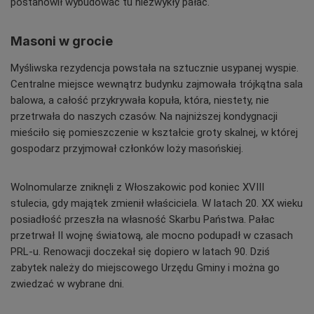
postanowił wybudować tu niezwykły pałac.
Masoni w grocie
Myśliwska rezydencja powstała na sztucznie usypanej wyspie.
Centralne miejsce wewnątrz budynku zajmowała trójkątna sala
balowa, a całość przykrywała kopuła, która, niestety, nie
przetrwała do naszych czasów. Na najniższej kondygnacji
mieściło się pomieszczenie w kształcie groty skalnej, w której
gospodarz przyjmował członków loży masońskiej.
Wolnomularze zniknęli z Włoszakowic pod koniec XVIII
stulecia, gdy majątek zmienił właściciela. W latach 20. XX wieku
posiadłość przeszła na własność Skarbu Państwa. Pałac
przetrwał II wojnę światową, ale mocno podupadł w czasach
PRL-u. Renowacji doczekał się dopiero w latach 90. Dziś
zabytek należy do miejscowego Urzędu Gminy i można go
zwiedzać w wybrane dni.