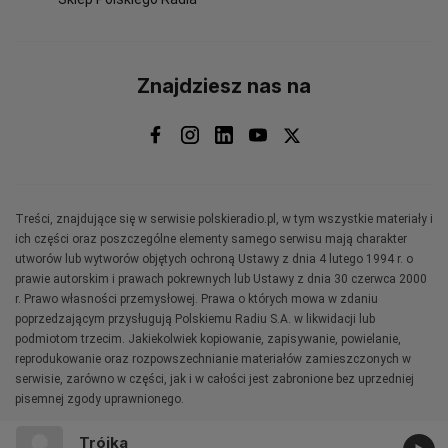
Znajdziesz nas na
Treści, znajdujące się w serwisie polskieradio.pl, w tym wszystkie materiały i
ich części oraz poszczególne elementy samego serwisu mają charakter
utworów lub wytworów objętych ochroną Ustawy z dnia 4 lutego 1994 r. o
prawie autorskim i prawach pokrewnych lub Ustawy z dnia 30 czerwca 2000
r. Prawo własności przemysłowej. Prawa o których mowa w zdaniu
poprzedzającym przysługują Polskiemu Radiu S.A. w likwidacji lub
podmiotom trzecim. Jakiekolwiek kopiowanie, zapisywanie, powielanie,
reprodukowanie oraz rozpowszechnianie materiałów zamieszczonych w
serwisie, zarówno w części, jak i w całości jest zabronione bez uprzedniej
pisemnej zgody uprawnionego.
Trójka