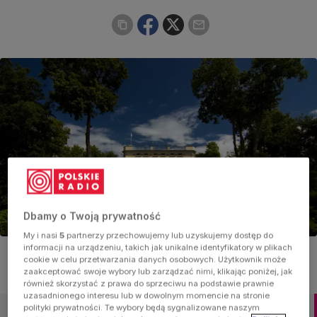
Dbamy o Twoją prywatność
My i nasi
5
partnerzy przechowujemy lub uzyskujemy dostęp do
Pałac we Włoszakowicach
informacji na urządzeniu, takich jak unikalne identyfikatory w plikach
Foto:
Shutterstock/Radoslaw Maciejewski
cookie w celu przetwarzania danych osobowych. Użytkownik może
zaakceptować swoje wybory lub zarządzać nimi, klikając poniżej, jak
również skorzystać z prawa do sprzeciwu na podstawie prawnie
uzasadnionego interesu lub w dowolnym momencie na stronie
polityki prywatności. Te wybory będą sygnalizowane naszym