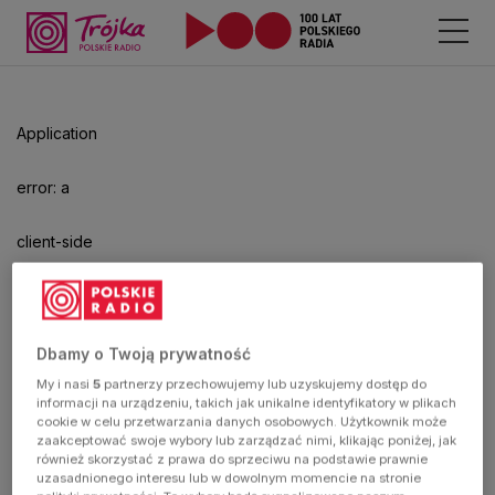
Application
error: a
client-side
exception
has
Dbamy o Twoją prywatność
My i nasi
5
partnerzy przechowujemy lub uzyskujemy dostęp do
occurred
informacji na urządzeniu, takich jak unikalne identyfikatory w plikach
cookie w celu przetwarzania danych osobowych. Użytkownik może
zaakceptować swoje wybory lub zarządzać nimi, klikając poniżej, jak
(see the
również skorzystać z prawa do sprzeciwu na podstawie prawnie
uzasadnionego interesu lub w dowolnym momencie na stronie