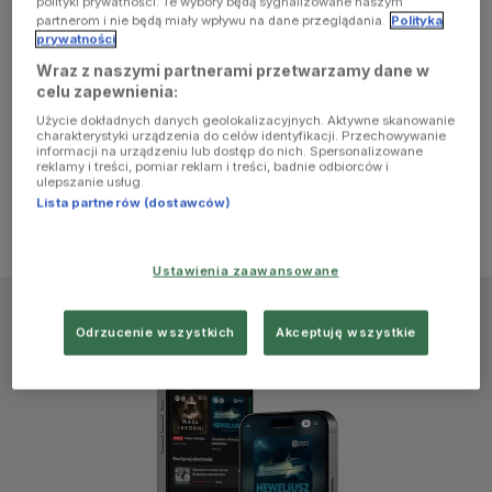
polityki prywatności. Te wybory będą sygnalizowane naszym
browser
partnerom i nie będą miały wpływu na dane przeglądania.
Polityka
prywatności
Wraz z naszymi partnerami przetwarzamy dane w
console for
celu zapewnienia:
Użycie dokładnych danych geolokalizacyjnych. Aktywne skanowanie
more
charakterystyki urządzenia do celów identyfikacji. Przechowywanie
informacji na urządzeniu lub dostęp do nich. Spersonalizowane
reklamy i treści, pomiar reklam i treści, badnie odbiorców i
information)
.
ulepszanie usług.
Lista partnerów (dostawców)
Ustawienia zaawansowane
Odrzucenie wszystkich
Akceptuję wszystkie