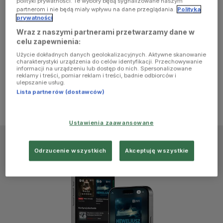
polityki prywatności. Te wybory będą sygnalizowane naszym
browser
partnerom i nie będą miały wpływu na dane przeglądania.
Polityka
prywatności
Wraz z naszymi partnerami przetwarzamy dane w
console for
celu zapewnienia:
Użycie dokładnych danych geolokalizacyjnych. Aktywne skanowanie
more
charakterystyki urządzenia do celów identyfikacji. Przechowywanie
informacji na urządzeniu lub dostęp do nich. Spersonalizowane
reklamy i treści, pomiar reklam i treści, badnie odbiorców i
information)
.
ulepszanie usług.
Lista partnerów (dostawców)
Ustawienia zaawansowane
Odrzucenie wszystkich
Akceptuję wszystkie