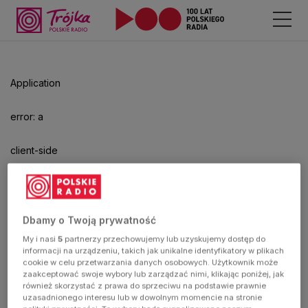
Odtwarzacz
jest
gotowy.
Kliknij
Application
aby
odtwarzać.
error: a
client-side
exception
has
Dbamy o Twoją prywatność
My i nasi
5
partnerzy przechowujemy lub uzyskujemy dostęp do
occurred
informacji na urządzeniu, takich jak unikalne identyfikatory w plikach
cookie w celu przetwarzania danych osobowych. Użytkownik może
zaakceptować swoje wybory lub zarządzać nimi, klikając poniżej, jak
(see the
również skorzystać z prawa do sprzeciwu na podstawie prawnie
uzasadnionego interesu lub w dowolnym momencie na stronie