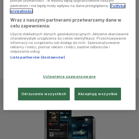
polityki prywatności. Te wybory będą sygnalizowane naszym
browser
partnerom i nie będą miały wpływu na dane przeglądania.
Polityka
prywatności
Wraz z naszymi partnerami przetwarzamy dane w
console for
celu zapewnienia:
Użycie dokładnych danych geolokalizacyjnych. Aktywne skanowanie
more
charakterystyki urządzenia do celów identyfikacji. Przechowywanie
informacji na urządzeniu lub dostęp do nich. Spersonalizowane
reklamy i treści, pomiar reklam i treści, badnie odbiorców i
information)
.
ulepszanie usług.
Lista partnerów (dostawców)
Ustawienia zaawansowane
Odrzucenie wszystkich
Akceptuję wszystkie