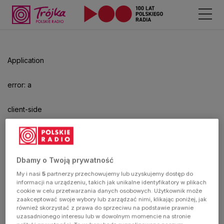
Application
error: a
client-side
exception
has
Dbamy o Twoją prywatność
My i nasi
5
partnerzy przechowujemy lub uzyskujemy dostęp do
occurred
informacji na urządzeniu, takich jak unikalne identyfikatory w plikach
cookie w celu przetwarzania danych osobowych. Użytkownik może
zaakceptować swoje wybory lub zarządzać nimi, klikając poniżej, jak
(see the
również skorzystać z prawa do sprzeciwu na podstawie prawnie
uzasadnionego interesu lub w dowolnym momencie na stronie