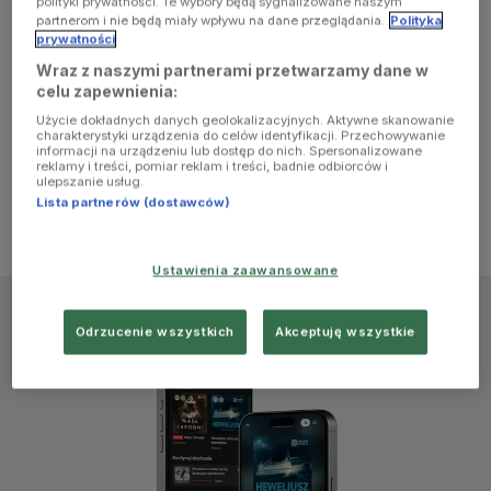
polityki prywatności. Te wybory będą sygnalizowane naszym
browser
partnerom i nie będą miały wpływu na dane przeglądania.
Polityka
prywatności
Wraz z naszymi partnerami przetwarzamy dane w
console for
celu zapewnienia:
Użycie dokładnych danych geolokalizacyjnych. Aktywne skanowanie
more
charakterystyki urządzenia do celów identyfikacji. Przechowywanie
informacji na urządzeniu lub dostęp do nich. Spersonalizowane
reklamy i treści, pomiar reklam i treści, badnie odbiorców i
information)
.
ulepszanie usług.
Lista partnerów (dostawców)
Ustawienia zaawansowane
Odrzucenie wszystkich
Akceptuję wszystkie