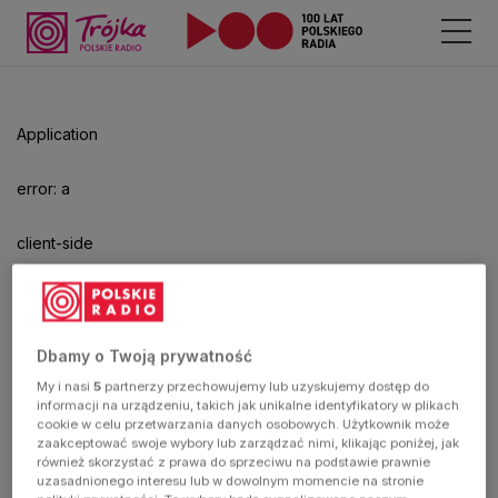
Application
error: a
client-side
exception
has
Dbamy o Twoją prywatność
My i nasi
5
partnerzy przechowujemy lub uzyskujemy dostęp do
occurred
informacji na urządzeniu, takich jak unikalne identyfikatory w plikach
cookie w celu przetwarzania danych osobowych. Użytkownik może
zaakceptować swoje wybory lub zarządzać nimi, klikając poniżej, jak
(see the
również skorzystać z prawa do sprzeciwu na podstawie prawnie
uzasadnionego interesu lub w dowolnym momencie na stronie