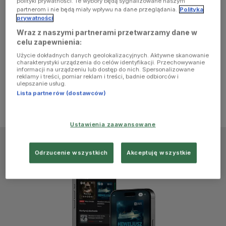
polityki prywatności. Te wybory będą sygnalizowane naszym
browser
partnerom i nie będą miały wpływu na dane przeglądania.
Polityka
prywatności
Wraz z naszymi partnerami przetwarzamy dane w
console for
celu zapewnienia:
Użycie dokładnych danych geolokalizacyjnych. Aktywne skanowanie
more
charakterystyki urządzenia do celów identyfikacji. Przechowywanie
informacji na urządzeniu lub dostęp do nich. Spersonalizowane
reklamy i treści, pomiar reklam i treści, badnie odbiorców i
information)
.
ulepszanie usług.
Lista partnerów (dostawców)
Ustawienia zaawansowane
Odrzucenie wszystkich
Akceptuję wszystkie