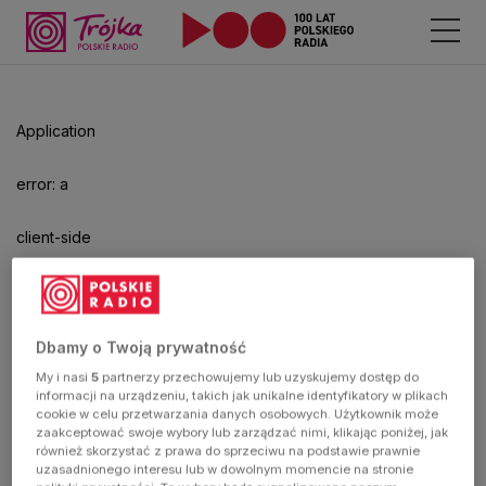
Odtwarzacz
jest
gotowy.
Kliknij
Application
aby
odtwarzać.
error: a
client-side
exception
has
Dbamy o Twoją prywatność
My i nasi
5
partnerzy przechowujemy lub uzyskujemy dostęp do
occurred
informacji na urządzeniu, takich jak unikalne identyfikatory w plikach
cookie w celu przetwarzania danych osobowych. Użytkownik może
zaakceptować swoje wybory lub zarządzać nimi, klikając poniżej, jak
(see the
również skorzystać z prawa do sprzeciwu na podstawie prawnie
uzasadnionego interesu lub w dowolnym momencie na stronie