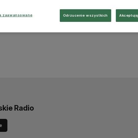
ia zaawansowane
Odrzucenie wszystkich
Akceptuję
skie Radio
e