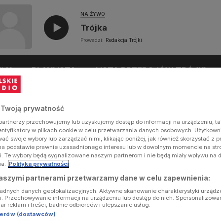
NA ŻYWO
Trójka
Prowadzi:
Redakcja Trójki
UŁY
PLAYLISTA
LISTA PRZEBOJÓW TRÓJKI
 Twoją prywatność
artnerzy przechowujemy lub uzyskujemy dostęp do informacji na urządzeniu, ta
dentyfikatory w plikach cookie w celu przetwarzania danych osobowych. Użytkow
ć swoje wybory lub zarządzać nimi, klikając poniżej, jak również skorzystać z 
na podstawie prawnie uzasadnionego interesu lub w dowolnym momencie na stron
i. Te wybory będą sygnalizowane naszym partnerom i nie będą miały wpływu na 
ia.
Polityka prywatności
aszymi partnerami przetwarzamy dane w celu zapewnienia:
ładnych danych geolokalizacyjnych. Aktywne skanowanie charakterystyki urządz
ji. Przechowywanie informacji na urządzeniu lub dostęp do nich. Spersonalizowa
iar reklam i treści, badnie odbiorców i ulepszanie usług.
tnerów (dostawców)