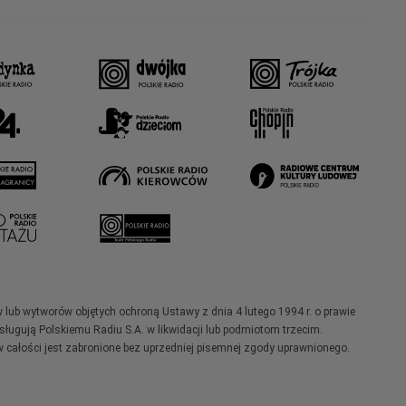
w lub wytworów objętych ochroną Ustawy z dnia 4 lutego 1994 r. o prawie
ugują Polskiemu Radiu S.A. w likwidacji lub podmiotom trzecim.
 całości jest zabronione bez uprzedniej pisemnej zgody uprawnionego.