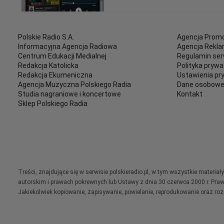
Polskie Radio S.A.
Agencja Promo
Informacyjna Agencja Radiowa
Agencja Rekl
Centrum Edukacji Medialnej
Regulamin ser
Redakcja Katolicka
Polityka prywa
Redakcja Ekumeniczna
Ustawienia pr
Agencja Muzyczna Polskiego Radia
Dane osobow
Studia nagraniowe i koncertowe
Kontakt
Sklep Polskiego Radia
Treści, znajdujące się w serwisie polskieradio.pl, w tym wszystkie materi
autorskim i prawach pokrewnych lub Ustawy z dnia 30 czerwca 2000 r. Pra
Jakiekolwiek kopiowanie, zapisywanie, powielanie, reprodukowanie oraz ro