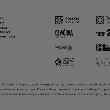
cji
amy
wisu
tności
ywatności
e
ały i ich części oraz poszczególne elementy samego serwisu mają charakter utworó
wo własności przemysłowej. Prawa o których mowa w zdaniu poprzedzającym przysł
zpowszechnianie materiałów zamieszczonych w serwisie, zarówno w części, jak i w