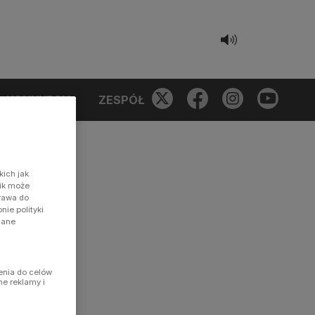
KONKURSY
ZESPÓŁ
kich jak
nik może
prawa do
ie polityki
dane
enia do celów
ne reklamy i