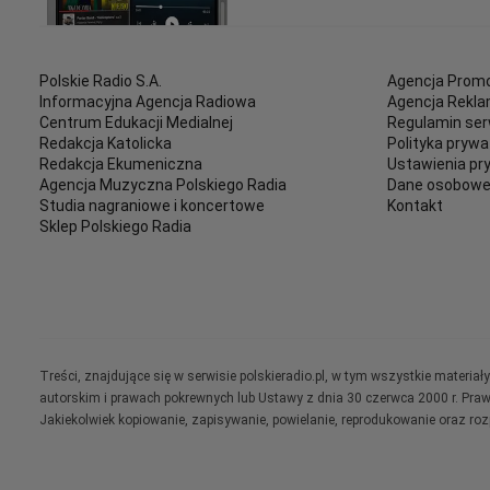
Polskie Radio S.A.
Agencja Promo
Informacyjna Agencja Radiowa
Agencja Rekl
Centrum Edukacji Medialnej
Regulamin ser
Redakcja Katolicka
Polityka prywa
Redakcja Ekumeniczna
Ustawienia pr
Agencja Muzyczna Polskiego Radia
Dane osobow
Studia nagraniowe i koncertowe
Kontakt
Sklep Polskiego Radia
Treści, znajdujące się w serwisie polskieradio.pl, w tym wszystkie materi
autorskim i prawach pokrewnych lub Ustawy z dnia 30 czerwca 2000 r. Pra
Jakiekolwiek kopiowanie, zapisywanie, powielanie, reprodukowanie oraz ro