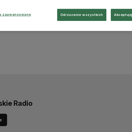
ia zaawansowane
Odrzucenie wszystkich
Akceptuję
skie Radio
e