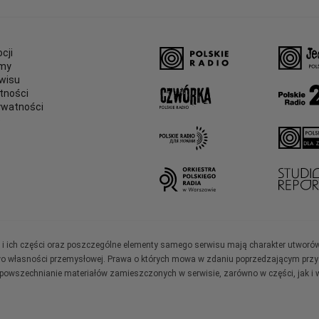
cji
amy
wisu
tności
ywatności
e
ały i ich części oraz poszczególne elementy samego serwisu mają charakter utworó
wo własności przemysłowej. Prawa o których mowa w zdaniu poprzedzającym przysł
zpowszechnianie materiałów zamieszczonych w serwisie, zarówno w części, jak i w