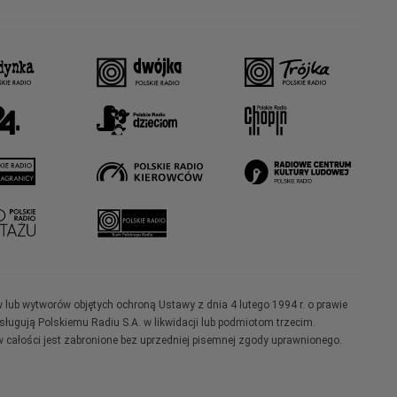
w lub wytworów objętych ochroną Ustawy z dnia 4 lutego 1994 r. o prawie
ugują Polskiemu Radiu S.A. w likwidacji lub podmiotom trzecim.
 całości jest zabronione bez uprzedniej pisemnej zgody uprawnionego.