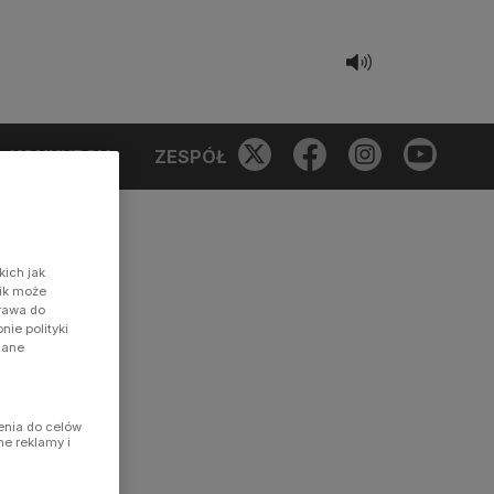
KONKURSY
ZESPÓŁ
kich jak
nik może
prawa do
ie polityki
dane
enia do celów
ne reklamy i