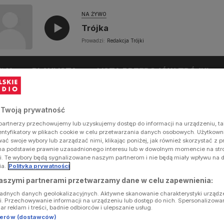
NA ŻYWO
Trójka
Prowadzi:
Redakcja Trójki
UŁY
PLAYLISTA
LISTA PRZEBOJÓW TRÓJKI
 Twoją prywatność
artnerzy przechowujemy lub uzyskujemy dostęp do informacji na urządzeniu, ta
dentyfikatory w plikach cookie w celu przetwarzania danych osobowych. Użytkow
ć swoje wybory lub zarządzać nimi, klikając poniżej, jak również skorzystać z 
na podstawie prawnie uzasadnionego interesu lub w dowolnym momencie na stron
i. Te wybory będą sygnalizowane naszym partnerom i nie będą miały wpływu na 
ia.
Polityka prywatności
aszymi partnerami przetwarzamy dane w celu zapewnienia:
ładnych danych geolokalizacyjnych. Aktywne skanowanie charakterystyki urządz
ji. Przechowywanie informacji na urządzeniu lub dostęp do nich. Spersonalizowa
iar reklam i treści, badnie odbiorców i ulepszanie usług.
tnerów (dostawców)