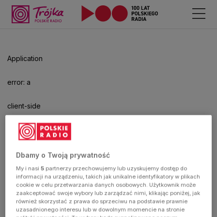
Odtwarzacz
jest
gotowy.
Kliknij
Application
aby
odtwarzać.
error: a
client-side
exception
has
Dbamy o Twoją prywatność
My i nasi
5
partnerzy przechowujemy lub uzyskujemy dostęp do
occurred
informacji na urządzeniu, takich jak unikalne identyfikatory w plikach
cookie w celu przetwarzania danych osobowych. Użytkownik może
zaakceptować swoje wybory lub zarządzać nimi, klikając poniżej, jak
(see the
również skorzystać z prawa do sprzeciwu na podstawie prawnie
uzasadnionego interesu lub w dowolnym momencie na stronie