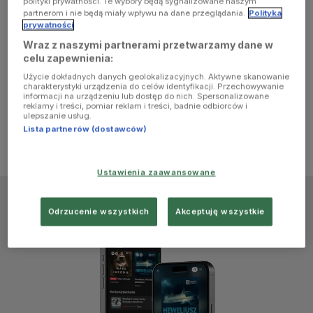
polityki prywatności. Te wybory będą sygnalizowane naszym
browser
partnerom i nie będą miały wpływu na dane przeglądania.
Polityka
prywatności
Wraz z naszymi partnerami przetwarzamy dane w
console for
celu zapewnienia:
Użycie dokładnych danych geolokalizacyjnych. Aktywne skanowanie
more
charakterystyki urządzenia do celów identyfikacji. Przechowywanie
informacji na urządzeniu lub dostęp do nich. Spersonalizowane
reklamy i treści, pomiar reklam i treści, badnie odbiorców i
information)
.
ulepszanie usług.
Lista partnerów (dostawców)
Ustawienia zaawansowane
Odrzucenie wszystkich
Akceptuję wszystkie