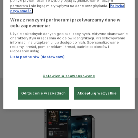
polityki prywatności. Te wybory będą sygnalizowane naszym
browser
partnerom i nie będą miały wpływu na dane przeglądania.
Polityka
prywatności
Wraz z naszymi partnerami przetwarzamy dane w
console for
celu zapewnienia:
Użycie dokładnych danych geolokalizacyjnych. Aktywne skanowanie
more
charakterystyki urządzenia do celów identyfikacji. Przechowywanie
informacji na urządzeniu lub dostęp do nich. Spersonalizowane
reklamy i treści, pomiar reklam i treści, badnie odbiorców i
information)
.
ulepszanie usług.
Lista partnerów (dostawców)
Ustawienia zaawansowane
Odrzucenie wszystkich
Akceptuję wszystkie