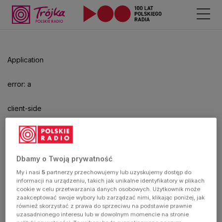
Application
error: a
client-side
exception
has
Dbamy o Twoją prywatność
My i nasi
5
partnerzy przechowujemy lub uzyskujemy dostęp do
occurred
informacji na urządzeniu, takich jak unikalne identyfikatory w plikach
cookie w celu przetwarzania danych osobowych. Użytkownik może
zaakceptować swoje wybory lub zarządzać nimi, klikając poniżej, jak
(see the
również skorzystać z prawa do sprzeciwu na podstawie prawnie
uzasadnionego interesu lub w dowolnym momencie na stronie