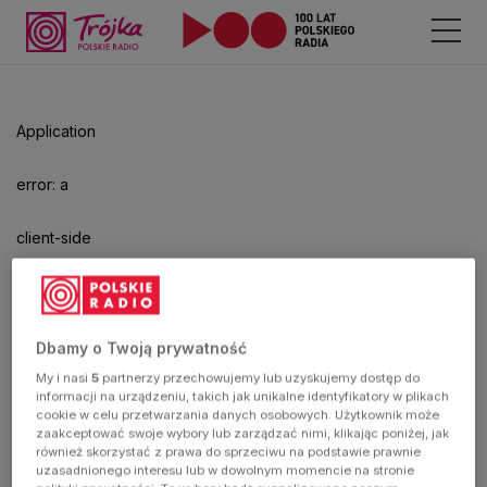
Application
error: a
client-side
exception
has
Dbamy o Twoją prywatność
My i nasi
5
partnerzy przechowujemy lub uzyskujemy dostęp do
occurred
informacji na urządzeniu, takich jak unikalne identyfikatory w plikach
cookie w celu przetwarzania danych osobowych. Użytkownik może
zaakceptować swoje wybory lub zarządzać nimi, klikając poniżej, jak
(see the
również skorzystać z prawa do sprzeciwu na podstawie prawnie
uzasadnionego interesu lub w dowolnym momencie na stronie