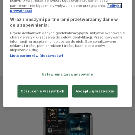
polityki prywatności. Te wybory będą sygnalizowane naszym
browser
partnerom i nie będą miały wpływu na dane przeglądania.
Polityka
prywatności
Wraz z naszymi partnerami przetwarzamy dane w
console for
celu zapewnienia:
Użycie dokładnych danych geolokalizacyjnych. Aktywne skanowanie
more
charakterystyki urządzenia do celów identyfikacji. Przechowywanie
informacji na urządzeniu lub dostęp do nich. Spersonalizowane
reklamy i treści, pomiar reklam i treści, badnie odbiorców i
information)
.
ulepszanie usług.
Lista partnerów (dostawców)
Ustawienia zaawansowane
Odrzucenie wszystkich
Akceptuję wszystkie