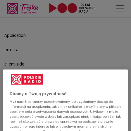
Odtwarzacz
jest
gotowy.
Kliknij
Application
aby
odtwarzać.
error: a
client-side
exception
has
Dbamy o Twoją prywatność
My i nasi
5
partnerzy przechowujemy lub uzyskujemy dostęp do
occurred
informacji na urządzeniu, takich jak unikalne identyfikatory w plikach
cookie w celu przetwarzania danych osobowych. Użytkownik może
zaakceptować swoje wybory lub zarządzać nimi, klikając poniżej, jak
(see the
również skorzystać z prawa do sprzeciwu na podstawie prawnie
uzasadnionego interesu lub w dowolnym momencie na stronie