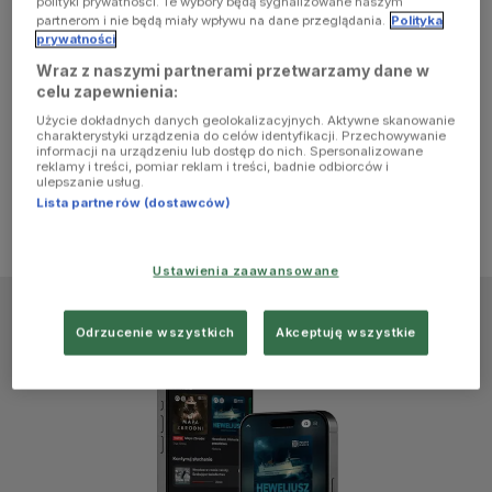
polityki prywatności. Te wybory będą sygnalizowane naszym
browser
partnerom i nie będą miały wpływu na dane przeglądania.
Polityka
prywatności
Wraz z naszymi partnerami przetwarzamy dane w
console for
celu zapewnienia:
Użycie dokładnych danych geolokalizacyjnych. Aktywne skanowanie
more
charakterystyki urządzenia do celów identyfikacji. Przechowywanie
informacji na urządzeniu lub dostęp do nich. Spersonalizowane
reklamy i treści, pomiar reklam i treści, badnie odbiorców i
information)
.
ulepszanie usług.
Lista partnerów (dostawców)
Ustawienia zaawansowane
Odrzucenie wszystkich
Akceptuję wszystkie