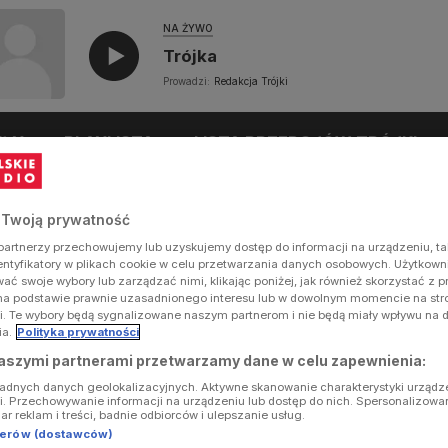
NA ŻYWO
Trójka
Prowadzi:
Redakcja Trójki
UŁY
PLAYLISTA
LISTA PRZEBOJÓW TRÓJKI
 Twoją prywatność
artnerzy przechowujemy lub uzyskujemy dostęp do informacji na urządzeniu, ta
dentyfikatory w plikach cookie w celu przetwarzania danych osobowych. Użytkow
ć swoje wybory lub zarządzać nimi, klikając poniżej, jak również skorzystać z 
na podstawie prawnie uzasadnionego interesu lub w dowolnym momencie na stron
i. Te wybory będą sygnalizowane naszym partnerom i nie będą miały wpływu na 
ia.
Polityka prywatności
aszymi partnerami przetwarzamy dane w celu zapewnienia:
ładnych danych geolokalizacyjnych. Aktywne skanowanie charakterystyki urządz
ji. Przechowywanie informacji na urządzeniu lub dostęp do nich. Spersonalizowa
iar reklam i treści, badnie odbiorców i ulepszanie usług.
tnerów (dostawców)