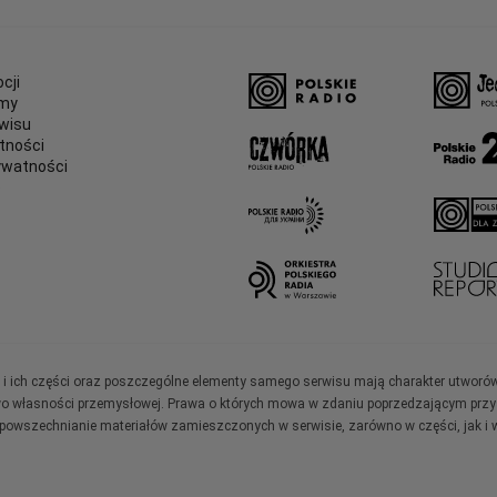
cji
amy
wisu
tności
ywatności
e
ały i ich części oraz poszczególne elementy samego serwisu mają charakter utworó
wo własności przemysłowej. Prawa o których mowa w zdaniu poprzedzającym przysł
zpowszechnianie materiałów zamieszczonych w serwisie, zarówno w części, jak i w