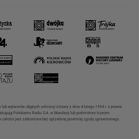
w lub wytworów objętych ochroną Ustawy z dnia 4 lutego 1994 r. o prawie
ugują Polskiemu Radiu S.A. w likwidacji lub podmiotom trzecim.
 całości jest zabronione bez uprzedniej pisemnej zgody uprawnionego.