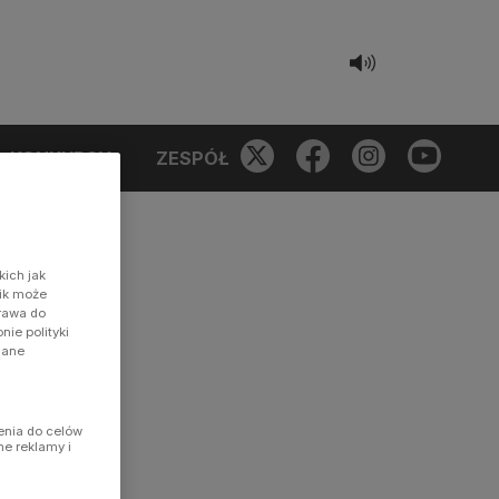
KONKURSY
ZESPÓŁ
kich jak
nik może
prawa do
ie polityki
dane
enia do celów
ne reklamy i