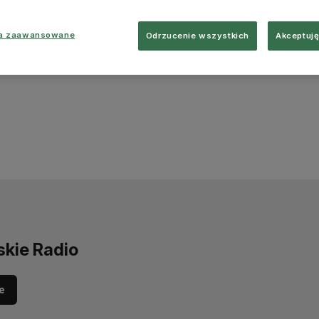
ia zaawansowane
Odrzucenie wszystkich
Akceptuję
skie Radio
e