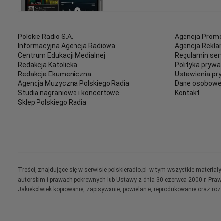
Polskie Radio S.A.
Agencja Promo
Informacyjna Agencja Radiowa
Agencja Rekl
Centrum Edukacji Medialnej
Regulamin ser
Redakcja Katolicka
Polityka prywa
Redakcja Ekumeniczna
Ustawienia pr
Agencja Muzyczna Polskiego Radia
Dane osobow
Studia nagraniowe i koncertowe
Kontakt
Sklep Polskiego Radia
Treści, znajdujące się w serwisie polskieradio.pl, w tym wszystkie materi
autorskim i prawach pokrewnych lub Ustawy z dnia 30 czerwca 2000 r. Pra
Jakiekolwiek kopiowanie, zapisywanie, powielanie, reprodukowanie oraz ro