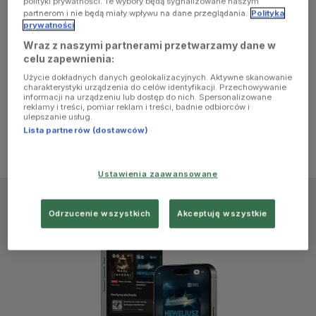
polityki prywatności. Te wybory będą sygnalizowane naszym
browser
partnerom i nie będą miały wpływu na dane przeglądania.
Polityka
prywatności
Wraz z naszymi partnerami przetwarzamy dane w
console for
celu zapewnienia:
Użycie dokładnych danych geolokalizacyjnych. Aktywne skanowanie
more
charakterystyki urządzenia do celów identyfikacji. Przechowywanie
informacji na urządzeniu lub dostęp do nich. Spersonalizowane
reklamy i treści, pomiar reklam i treści, badnie odbiorców i
information)
.
ulepszanie usług.
Lista partnerów (dostawców)
Ustawienia zaawansowane
Odrzucenie wszystkich
Akceptuję wszystkie