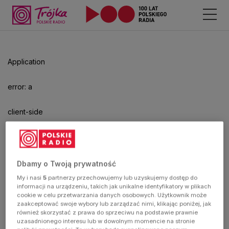
Odtwarzacz
jest
gotowy.
Kliknij
Application
aby
odtwarzać.
error: a
client-side
exception
has
Dbamy o Twoją prywatność
My i nasi
5
partnerzy przechowujemy lub uzyskujemy dostęp do
occurred
informacji na urządzeniu, takich jak unikalne identyfikatory w plikach
cookie w celu przetwarzania danych osobowych. Użytkownik może
zaakceptować swoje wybory lub zarządzać nimi, klikając poniżej, jak
(see the
również skorzystać z prawa do sprzeciwu na podstawie prawnie
uzasadnionego interesu lub w dowolnym momencie na stronie