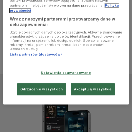
polityki prywatności. Te wybory będą sygnalizowane naszym
browser
partnerom i nie będą miały wpływu na dane przeglądania.
Polityka
prywatności
Wraz z naszymi partnerami przetwarzamy dane w
console for
celu zapewnienia:
Użycie dokładnych danych geolokalizacyjnych. Aktywne skanowanie
more
charakterystyki urządzenia do celów identyfikacji. Przechowywanie
informacji na urządzeniu lub dostęp do nich. Spersonalizowane
reklamy i treści, pomiar reklam i treści, badnie odbiorców i
information)
.
ulepszanie usług.
Lista partnerów (dostawców)
Ustawienia zaawansowane
Odrzucenie wszystkich
Akceptuję wszystkie