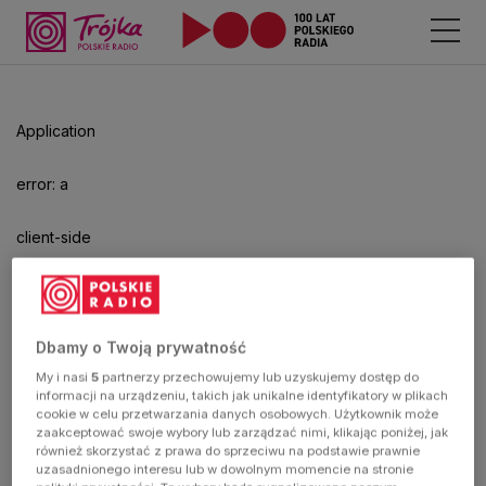
Application
error: a
client-side
exception
has
Dbamy o Twoją prywatność
My i nasi
5
partnerzy przechowujemy lub uzyskujemy dostęp do
occurred
informacji na urządzeniu, takich jak unikalne identyfikatory w plikach
cookie w celu przetwarzania danych osobowych. Użytkownik może
zaakceptować swoje wybory lub zarządzać nimi, klikając poniżej, jak
(see the
również skorzystać z prawa do sprzeciwu na podstawie prawnie
uzasadnionego interesu lub w dowolnym momencie na stronie