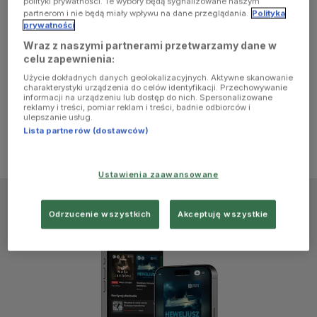
polityki prywatności. Te wybory będą sygnalizowane naszym
browser
partnerom i nie będą miały wpływu na dane przeglądania.
Polityka
prywatności
Wraz z naszymi partnerami przetwarzamy dane w
console for
celu zapewnienia:
Użycie dokładnych danych geolokalizacyjnych. Aktywne skanowanie
more
charakterystyki urządzenia do celów identyfikacji. Przechowywanie
informacji na urządzeniu lub dostęp do nich. Spersonalizowane
reklamy i treści, pomiar reklam i treści, badnie odbiorców i
information)
.
ulepszanie usług.
Lista partnerów (dostawców)
Ustawienia zaawansowane
Odrzucenie wszystkich
Akceptuję wszystkie