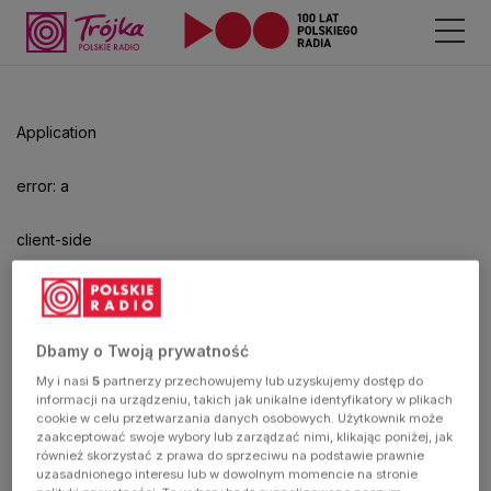
Application
error: a
client-side
exception
has
Dbamy o Twoją prywatność
My i nasi
5
partnerzy przechowujemy lub uzyskujemy dostęp do
occurred
informacji na urządzeniu, takich jak unikalne identyfikatory w plikach
cookie w celu przetwarzania danych osobowych. Użytkownik może
zaakceptować swoje wybory lub zarządzać nimi, klikając poniżej, jak
(see the
również skorzystać z prawa do sprzeciwu na podstawie prawnie
uzasadnionego interesu lub w dowolnym momencie na stronie