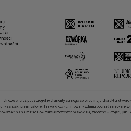
cji
amy
wisu
tności
ywatności
e
ały i ich części oraz poszczególne elementy samego serwisu mają charakter utworó
wo własności przemysłowej. Prawa o których mowa w zdaniu poprzedzającym przysł
zpowszechnianie materiałów zamieszczonych w serwisie, zarówno w części, jak i w