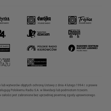
w lub wytworów objętych ochroną Ustawy z dnia 4 lutego 1994 r. o prawie
ugują Polskiemu Radiu S.A. w likwidacji lub podmiotom trzecim.
 całości jest zabronione bez uprzedniej pisemnej zgody uprawnionego.