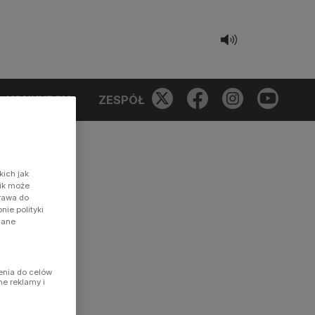
KONKURSY
ZESPÓŁ
kich jak
nik może
prawa do
ie polityki
dane
enia do celów
ne reklamy i