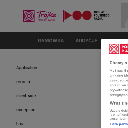
RAMÓWKA
AUDYCJE
ARTYK
Dbamy o
Application
My i nasi
5
p
unikalne i
zaakceptowa
error: a
sprzeciwu 
prywatnośc
przeglądan
client-side
Wraz z n
exception
Użycie dok
identyfikac
treści, pom
has
Lista par