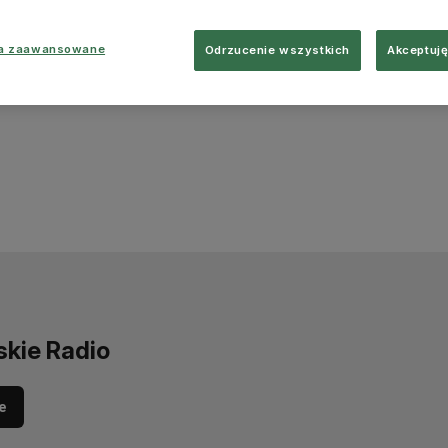
ia zaawansowane
Odrzucenie wszystkich
Akceptuję
skie Radio
e