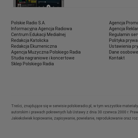
Polskie Radio S.A.
Agencja Promo
Informacyjna Agencja Radiowa
Agencja Rekl
Centrum Edukacji Medialnej
Regulamin ser
Redakcja Katolicka
Polityka prywa
Redakcja Ekumeniczna
Ustawienia pr
Agencja Muzyczna Polskiego Radia
Dane osobow
Studia nagraniowe i koncertowe
Kontakt
Sklep Polskiego Radia
Treści, znajdujące się w serwisie polskieradio.pl, w tym wszystkie materi
autorskim i prawach pokrewnych lub Ustawy z dnia 30 czerwca 2000 r. Pra
Jakiekolwiek kopiowanie, zapisywanie, powielanie, reprodukowanie oraz ro