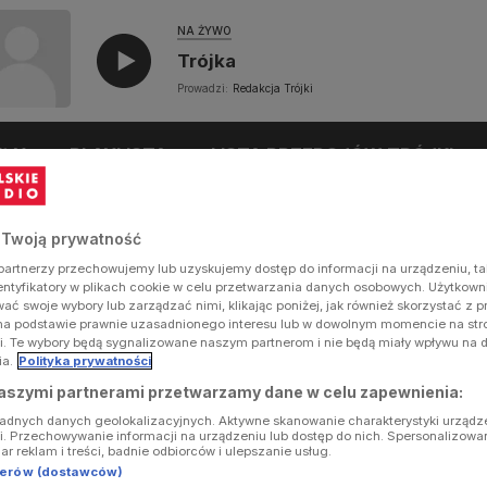
NA ŻYWO
Trójka
Prowadzi:
Redakcja Trójki
UŁY
PLAYLISTA
LISTA PRZEBOJÓW TRÓJKI
 Twoją prywatność
artnerzy przechowujemy lub uzyskujemy dostęp do informacji na urządzeniu, ta
dentyfikatory w plikach cookie w celu przetwarzania danych osobowych. Użytkow
ć swoje wybory lub zarządzać nimi, klikając poniżej, jak również skorzystać z 
na podstawie prawnie uzasadnionego interesu lub w dowolnym momencie na stron
i. Te wybory będą sygnalizowane naszym partnerom i nie będą miały wpływu na 
ia.
Polityka prywatności
aszymi partnerami przetwarzamy dane w celu zapewnienia:
ładnych danych geolokalizacyjnych. Aktywne skanowanie charakterystyki urządz
ji. Przechowywanie informacji na urządzeniu lub dostęp do nich. Spersonalizowa
iar reklam i treści, badnie odbiorców i ulepszanie usług.
tnerów (dostawców)