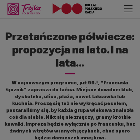
Przetańczone półwiecze:
propozycja na lato. I na
lata…
W najnowszym programie, już 99.!, "Francuski
łącznik" zaprasza do tańca. Miejsce dowolne: klub,
dyskoteka, ulica, plaża, nawet taksówka lub
kuchnia. Proszę się też nie wykręcać peselem,
postaraliśmy się, by każda grupa wiekowa znalazła
coś dla siebie. Nikt się nie zmęczy, gramy krótkie
kawałki. Impreza będzie wyłącznie po francusku, bez
żadnych wtrętów w innych językach, choć sporo
będzie domieszek innej krwi.