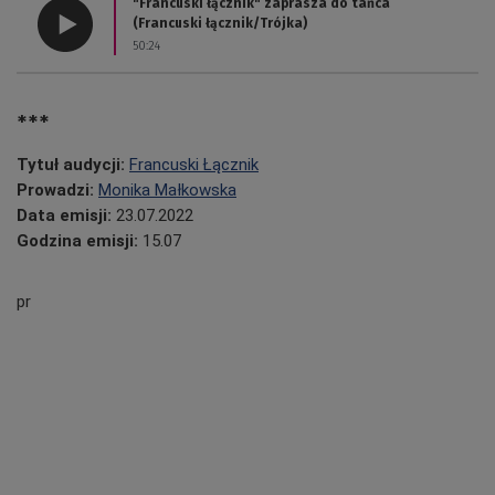
"Francuski łącznik" zaprasza do tańca
(Francuski łącznik/Trójka)
50:24
***
Tytuł audycji:
Francuski Łącznik
Prowadzi:
Monika Małkowska
Data emisji:
23.07.2022
Godzina emisji:
15.07
pr