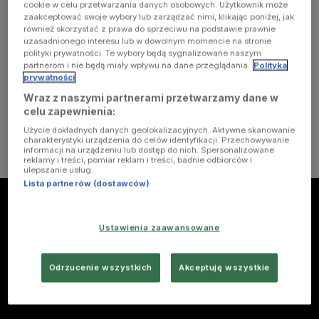
cookie w celu przetwarzania danych osobowych. Użytkownik może
Foto:
PAP/DPA
zaakceptować swoje wybory lub zarządzać nimi, klikając poniżej, jak
również skorzystać z prawa do sprzeciwu na podstawie prawnie
uzasadnionego interesu lub w dowolnym momencie na stronie
Na początek śliczna, eteryczna blondyneczka, śpiewająca, jako
polityki prywatności. Te wybory będą sygnalizowane naszym
się rzekło po francusku, chociaż Francuzką nie jest. Sylvie
partnerom i nie będą miały wpływu na dane przeglądania.
Polityka
prywatności
Vartan, bo o niej mowa, to Bułgarka ormiańskiego
pochodzenia, a swój pierwszy przebój wyśpiewała w 1961 roku,
Wraz z naszymi partnerami przetwarzamy dane w
celu zapewnienia:
mając zaledwie 17 lat. Natomiast "Francuski łącznik" proponuje
o cztery lata późniejszą, równie przebojową kompozycję "La
Użycie dokładnych danych geolokalizacyjnych. Aktywne skanowanie
charakterystyki urządzenia do celów identyfikacji. Przechowywanie
Plus Belle Pour Aller Danser".
informacji na urządzeniu lub dostęp do nich. Spersonalizowane
reklamy i treści, pomiar reklam i treści, badnie odbiorców i
ulepszanie usług.
Lista partnerów (dostawców)
Ustawienia zaawansowane
Odrzucenie wszystkich
Akceptuję wszystkie