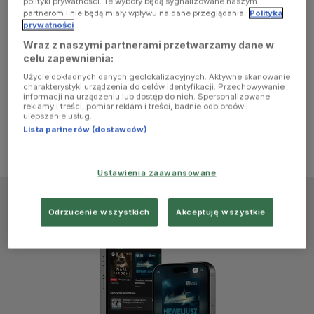
polityki prywatności. Te wybory będą sygnalizowane naszym
browser
partnerom i nie będą miały wpływu na dane przeglądania.
Polityka
prywatności
Wraz z naszymi partnerami przetwarzamy dane w
console for
celu zapewnienia:
Użycie dokładnych danych geolokalizacyjnych. Aktywne skanowanie
more
charakterystyki urządzenia do celów identyfikacji. Przechowywanie
informacji na urządzeniu lub dostęp do nich. Spersonalizowane
reklamy i treści, pomiar reklam i treści, badnie odbiorców i
information)
.
ulepszanie usług.
Lista partnerów (dostawców)
Ustawienia zaawansowane
Odrzucenie wszystkich
Akceptuję wszystkie