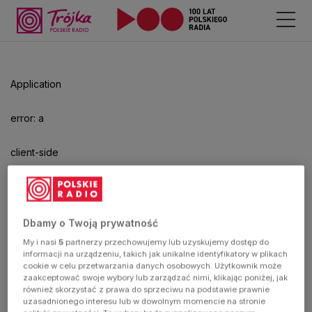
Odtwarzacz
jest
gotowy.
Kliknij
Application
aby
odtwarzać.
error: a
client-side
exception
has
Dbamy o Twoją prywatność
My i nasi
5
partnerzy przechowujemy lub uzyskujemy dostęp do
occurred
informacji na urządzeniu, takich jak unikalne identyfikatory w plikach
cookie w celu przetwarzania danych osobowych. Użytkownik może
zaakceptować swoje wybory lub zarządzać nimi, klikając poniżej, jak
(see the
również skorzystać z prawa do sprzeciwu na podstawie prawnie
uzasadnionego interesu lub w dowolnym momencie na stronie