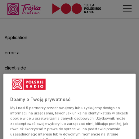
Application
error: a
client-side
exception
has
Dbamy o Twoją prywatność
My i nasi
5
partnerzy przechowujemy lub uzyskujemy dostęp do
occurred
informacji na urządzeniu, takich jak unikalne identyfikatory w plikach
cookie w celu przetwarzania danych osobowych. Użytkownik może
zaakceptować swoje wybory lub zarządzać nimi, klikając poniżej, jak
(see the
również skorzystać z prawa do sprzeciwu na podstawie prawnie
uzasadnionego interesu lub w dowolnym momencie na stronie