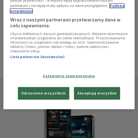
polityki prywatności. Te wybory będą sygnalizowane naszym
browser
partnerom i nie będą miały wpływu na dane przeglądania.
Polityka
prywatności
Wraz z naszymi partnerami przetwarzamy dane w
console for
celu zapewnienia:
Użycie dokładnych danych geolokalizacyjnych. Aktywne skanowanie
more
charakterystyki urządzenia do celów identyfikacji. Przechowywanie
informacji na urządzeniu lub dostęp do nich. Spersonalizowane
reklamy i treści, pomiar reklam i treści, badnie odbiorców i
information)
.
ulepszanie usług.
Lista partnerów (dostawców)
Ustawienia zaawansowane
Odrzucenie wszystkich
Akceptuję wszystkie