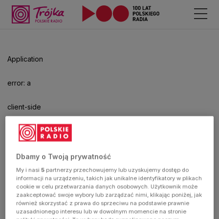
Odtwarzacz
jest
gotowy.
Kliknij
Application
aby
odtwarzać.
error: a
client-side
exception
has
Dbamy o Twoją prywatność
My i nasi
5
partnerzy przechowujemy lub uzyskujemy dostęp do
occurred
informacji na urządzeniu, takich jak unikalne identyfikatory w plikach
cookie w celu przetwarzania danych osobowych. Użytkownik może
zaakceptować swoje wybory lub zarządzać nimi, klikając poniżej, jak
(see the
również skorzystać z prawa do sprzeciwu na podstawie prawnie
uzasadnionego interesu lub w dowolnym momencie na stronie