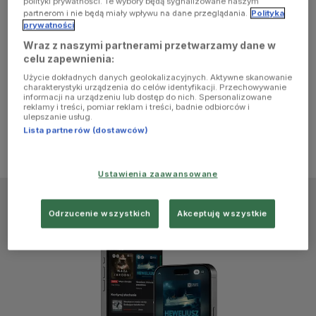
polityki prywatności. Te wybory będą sygnalizowane naszym
browser
partnerom i nie będą miały wpływu na dane przeglądania.
Polityka
prywatności
Wraz z naszymi partnerami przetwarzamy dane w
console for
celu zapewnienia:
Użycie dokładnych danych geolokalizacyjnych. Aktywne skanowanie
more
charakterystyki urządzenia do celów identyfikacji. Przechowywanie
informacji na urządzeniu lub dostęp do nich. Spersonalizowane
reklamy i treści, pomiar reklam i treści, badnie odbiorców i
information)
.
ulepszanie usług.
Lista partnerów (dostawców)
Ustawienia zaawansowane
Odrzucenie wszystkich
Akceptuję wszystkie