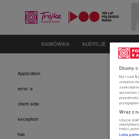
RAMÓWKA
AUDYCJE
ARTYK
Dbamy o
Application
My i nasi
5
p
unikalne i
zaakceptowa
error: a
sprzeciwu 
prywatnośc
przeglądan
client-side
Wraz z n
exception
Użycie dok
identyfikac
treści, pom
has
Lista par