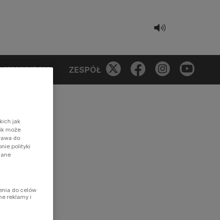
KONKURSY
ZESPÓŁ
kich jak
nik może
prawa do
ie polityki
dane
enia do celów
ne reklamy i