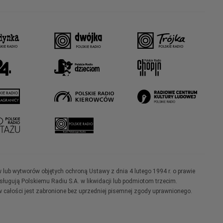
w lub wytworów objętych ochroną Ustawy z dnia 4 lutego 1994 r. o prawie
ugują Polskiemu Radiu S.A. w likwidacji lub podmiotom trzecim.
 całości jest zabronione bez uprzedniej pisemnej zgody uprawnionego.