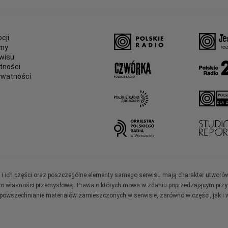
cji
amy
wisu
tności
ywatności
e
ały i ich części oraz poszczególne elementy samego serwisu mają charakter utworó
wo własności przemysłowej. Prawa o których mowa w zdaniu poprzedzającym przysł
zpowszechnianie materiałów zamieszczonych w serwisie, zarówno w części, jak i w