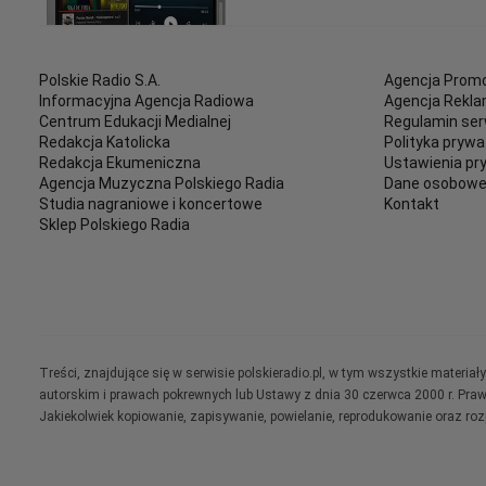
Polskie Radio S.A.
Agencja Promo
Informacyjna Agencja Radiowa
Agencja Rekl
Centrum Edukacji Medialnej
Regulamin ser
Redakcja Katolicka
Polityka prywa
Redakcja Ekumeniczna
Ustawienia pr
Agencja Muzyczna Polskiego Radia
Dane osobow
Studia nagraniowe i koncertowe
Kontakt
Sklep Polskiego Radia
Treści, znajdujące się w serwisie polskieradio.pl, w tym wszystkie materi
autorskim i prawach pokrewnych lub Ustawy z dnia 30 czerwca 2000 r. Pra
Jakiekolwiek kopiowanie, zapisywanie, powielanie, reprodukowanie oraz ro