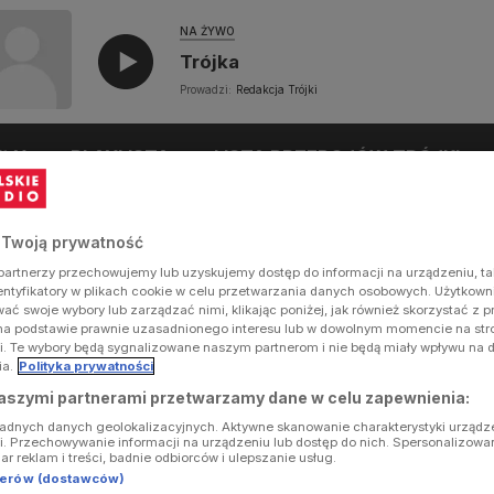
NA ŻYWO
Trójka
Prowadzi:
Redakcja Trójki
UŁY
PLAYLISTA
LISTA PRZEBOJÓW TRÓJKI
 Twoją prywatność
artnerzy przechowujemy lub uzyskujemy dostęp do informacji na urządzeniu, ta
dentyfikatory w plikach cookie w celu przetwarzania danych osobowych. Użytkow
ć swoje wybory lub zarządzać nimi, klikając poniżej, jak również skorzystać z 
na podstawie prawnie uzasadnionego interesu lub w dowolnym momencie na stron
i. Te wybory będą sygnalizowane naszym partnerom i nie będą miały wpływu na 
ia.
Polityka prywatności
aszymi partnerami przetwarzamy dane w celu zapewnienia:
ładnych danych geolokalizacyjnych. Aktywne skanowanie charakterystyki urządz
ji. Przechowywanie informacji na urządzeniu lub dostęp do nich. Spersonalizowa
iar reklam i treści, badnie odbiorców i ulepszanie usług.
tnerów (dostawców)