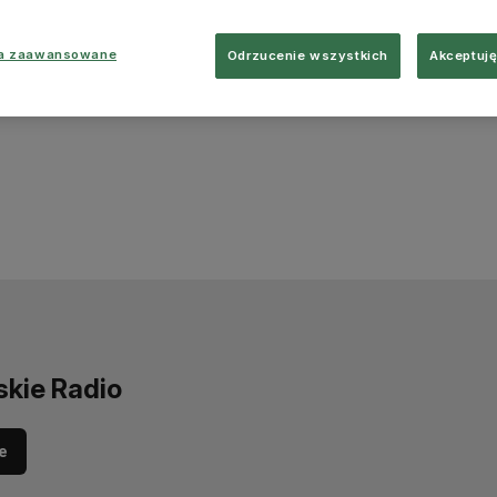
ia zaawansowane
Odrzucenie wszystkich
Akceptuję
skie Radio
e