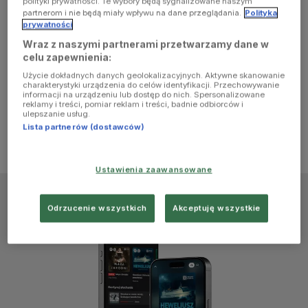
polityki prywatności. Te wybory będą sygnalizowane naszym
browser
partnerom i nie będą miały wpływu na dane przeglądania.
Polityka
prywatności
Wraz z naszymi partnerami przetwarzamy dane w
console for
celu zapewnienia:
Użycie dokładnych danych geolokalizacyjnych. Aktywne skanowanie
more
charakterystyki urządzenia do celów identyfikacji. Przechowywanie
informacji na urządzeniu lub dostęp do nich. Spersonalizowane
reklamy i treści, pomiar reklam i treści, badnie odbiorców i
information)
.
ulepszanie usług.
Lista partnerów (dostawców)
Ustawienia zaawansowane
Odrzucenie wszystkich
Akceptuję wszystkie