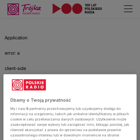
Odtwarzacz
jest
gotowy.
Kliknij
Application
aby
odtwarzać.
error: a
client-side
exception
has
Dbamy o Twoją prywatność
My i nasi
5
partnerzy przechowujemy lub uzyskujemy dostęp do
occurred
informacji na urządzeniu, takich jak unikalne identyfikatory w plikach
cookie w celu przetwarzania danych osobowych. Użytkownik może
zaakceptować swoje wybory lub zarządzać nimi, klikając poniżej, jak
(see the
również skorzystać z prawa do sprzeciwu na podstawie prawnie
uzasadnionego interesu lub w dowolnym momencie na stronie