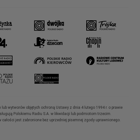
w lub wytworów objętych ochroną Ustawy z dnia 4 lutego 1994 r. o prawie
ugują Polskiemu Radiu S.A. w likwidacji lub podmiotom trzecim.
 całości jest zabronione bez uprzedniej pisemnej zgody uprawnionego.