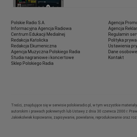
Polskie Radio S.A.
Agencja Promo
Informacyjna Agencja Radiowa
Agencja Rekl
Centrum Edukacji Medialnej
Regulamin ser
Redakcja Katolicka
Polityka prywa
Redakcja Ekumeniczna
Ustawienia pr
Agencja Muzyczna Polskiego Radia
Dane osobow
Studia nagraniowe i koncertowe
Kontakt
Sklep Polskiego Radia
Treści, znajdujące się w serwisie polskieradio.pl, w tym wszystkie materi
autorskim i prawach pokrewnych lub Ustawy z dnia 30 czerwca 2000 r. Pra
Jakiekolwiek kopiowanie, zapisywanie, powielanie, reprodukowanie oraz ro