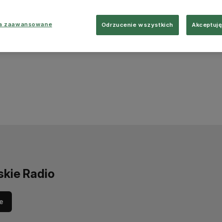
ia zaawansowane
Odrzucenie wszystkich
Akceptuję
skie Radio
e