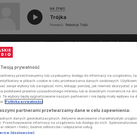
NA ŻYWO
Trójka
Prowadzi:
Redakcja Trójki
UŁY
PLAYLISTA
LISTA PRZEBOJÓW TRÓJKI
 Twoją prywatność
artnerzy przechowujemy lub uzyskujemy dostęp do informacji na urządzeniu, ta
dentyfikatory w plikach cookie w celu przetwarzania danych osobowych. Użytkow
ć swoje wybory lub zarządzać nimi, klikając poniżej, jak również skorzystać z 
na podstawie prawnie uzasadnionego interesu lub w dowolnym momencie na stron
i. Te wybory będą sygnalizowane naszym partnerom i nie będą miały wpływu na 
ia.
Polityka prywatności
aszymi partnerami przetwarzamy dane w celu zapewnienia:
ładnych danych geolokalizacyjnych. Aktywne skanowanie charakterystyki urządz
ji. Przechowywanie informacji na urządzeniu lub dostęp do nich. Spersonalizowa
iar reklam i treści, badnie odbiorców i ulepszanie usług.
tnerów (dostawców)