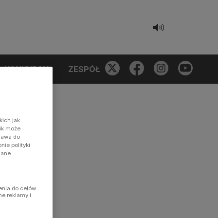
KONKURSY
ZESPÓŁ
kich jak
nik może
prawa do
ie polityki
dane
enia do celów
ne reklamy i