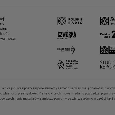
cji
amy
wisu
tności
ywatności
e
ały i ich części oraz poszczególne elementy samego serwisu mają charakter utworó
wo własności przemysłowej. Prawa o których mowa w zdaniu poprzedzającym przysł
zpowszechnianie materiałów zamieszczonych w serwisie, zarówno w części, jak i w