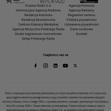
Polskie Radio S.A.
Agencja Promocji
Informacyjna Agencja Radiowa
Agencja Reklamy
Redakcja Katolicka
Regulamin serwisu
Redakcja Ekumeniczna
Polityka prywatności
Centrum Edukacji Medialnej
Ustawienia prywatności
Agencja Muzyczna Polskiego Radia
Dane osobowe
Studia nagraniowe i koncertowe
Kontakt
Sklep Polskiego Radia
Znajdziesz nas na
Treści, znajdujące się w serwisie polskieradio.pl, w tym wszystkie materiały i ich części oraz
poszczególne elementy samego serwisu mają charakter utworów lub wytworów objętych
ochroną Ustawy z dnia 4 lutego 1994 r. o prawie autorskim i prawach pokrewnych lub Ustawy z
dnia 30 czerwca 2000 r. Prawo własności przemysłowej. Prawa o których mowa w zdaniu
poprzedzającym przysługują Polskiemu Radiu S.A. w likwidacji lub podmiotom trzecim.