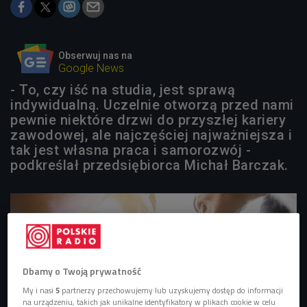
Obserwuj nas na
Google News
- To, czy iść na studia, jest sprawą
indywidualną. Uczelnie otworzą przed nami
pewnie niektóre drzwi do przyszłej kariery
zawodowej, ale najczęściej najważniejsza i
tak jest własna praca i samorozwój -
podkreślał przedsiębiorca Michał Barczak.
Dbamy o Twoją prywatność
My i nasi
5
partnerzy przechowujemy lub uzyskujemy dostęp do informacji
na urządzeniu, takich jak unikalne identyfikatory w plikach cookie w celu