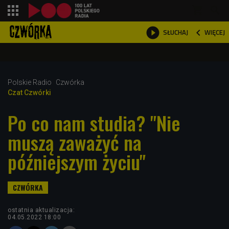
shopping_cart



WIĘCEJ
SŁUCHAJ

Polskie Radio
Czwórka
Czat Czwórki
Po co nam studia? "Nie
muszą zaważyć na
późniejszym życiu"
ostatnia aktualizacja:
04.05.2022 18:00