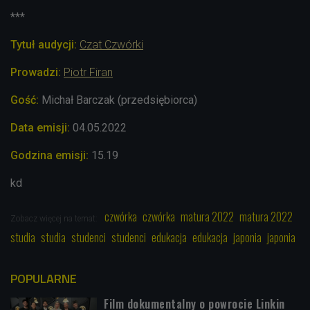
***
Tytuł audycji:
Czat Czwórki
Prowadzi:
Piotr Firan
Gość:
Michał Barczak (przedsiębiorca)
Data emisji:
04.05.2022
Godzina emisji:
15.19
kd
czwórka
czwórka
matura 2022
matura 2022
Zobacz więcej na temat:
studia
studia
studenci
studenci
edukacja
edukacja
japonia
japonia
POPULARNE
Film dokumentalny o powrocie Linkin