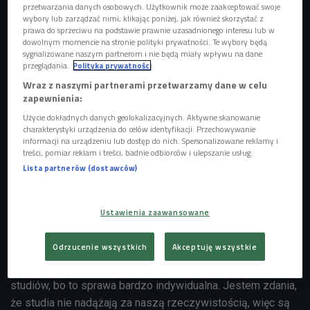
przetwarzania danych osobowych. Użytkownik może zaakceptować swoje
wybory lub zarządzać nimi, klikając poniżej, jak również skorzystać z
prawa do sprzeciwu na podstawie prawnie uzasadnionego interesu lub w
dowolnym momencie na stronie polityki prywatności. Te wybory będą
sygnalizowane naszym partnerom i nie będą miały wpływu na dane
Coraz więcej uczelni organizuje dni otwarte. Część z nich odbywa się wirtualnie,
przeglądania.
Polityka prywatności
ale są też takie, w których można uczestniczyć w realu. Czy dziś na rynku pracy
liczą się dyplom i encyklopedyczna wiedza, czy doświadczenie, zaangażowanie i
Wraz z naszymi partnerami przetwarzamy dane w celu
pasja?
Foto: shutterstock.com
zapewnienia:
Użycie dokładnych danych geolokalizacyjnych. Aktywne skanowanie
Jeszcze na początku lat 2000.
większość uczniów
charakterystyki urządzenia do celów identyfikacji. Przechowywanie
szkół średnich po maturze wybierała się na studia
. Dyplom
informacji na urządzeniu lub dostęp do nich. Spersonalizowane reklamy i
treści, pomiar reklam i treści, badnie odbiorców i ulepszanie usług.
wyższej uczelni był przepustką do świata zawodowego i
Lista partnerów (dostawców)
lepszych zarobków. Zmiany na rynku pracy spowodowały
jednak ewolucję w myśleniu o edukacji. Jak podkreślał gość
Czwórki, liczą się umiejętności, nie encyklopedyczna
Ustawienia zaawansowane
wiedza, jaką nadal oferuje wiele kierunków
uniwersyteckich.
Odrzucenie wszystkich
Akceptuję wszystkie
- Nie ma jednoznacznej odpowiedzi na pytanie o zasadność
studiów, bo to sprawa bardzo indywidualna. Jestem zdania,
że studia nie nadążają za naszą rzeczywistością, więc są