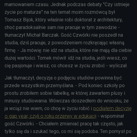
marnowaniem czasu. Jednak podczas debaty "Czy istnieje
życie po maturze" na ten temat moim rozmówcą był
Tomasz Bijok, który właśnie robi doktorat z architektury,
choć paradoksalnie sam nie pracuje w tym zawodzie -
tłumaczył Michał Barczak. Gość Czwórki nie poszedł na
studia, dziś pracuje, z powodzeniem rozkręcając własną
firmę. - Ja mówię: nie idź na studia, które nie mają dla ciebie
dużej wartości. Tomek mówił: idź na studia, jeśli wiesz, co
cię pasjonuje i wiesz, co chcesz w życiu zrobić - wyliczał.
Jak tłumaczył, decyzja o podjęciu studiów powinna być
przede wszystkim przemyślana. - Pod koniec szkoły po
prostu zrobiłem sobie tabelkę, w której zawarłem plusy i
minusy studiowania. Wówczas doszedłem do wniosku, że
ja wciąż nie wiem, co chcę w życiu robić i
podjąłem decyzję
o gap year, czyli o roku przerwy w edukacji
- wspominał
gość Czwórki. - Chciałem zmieniać pracę tak często, jak
tylko się da i szukać tego, co mi się podoba. Ten pomysł po