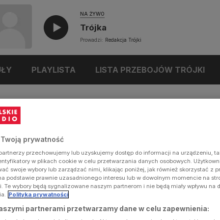
NA ŻYWO
Trójka
Prowadzi:
Redakcja Trójki
UŁY
PLAYLISTA
LISTA PRZEBOJÓW TRÓJKI
 Twoją prywatność
artnerzy przechowujemy lub uzyskujemy dostęp do informacji na urządzeniu, ta
dentyfikatory w plikach cookie w celu przetwarzania danych osobowych. Użytkow
ć swoje wybory lub zarządzać nimi, klikając poniżej, jak również skorzystać z 
na podstawie prawnie uzasadnionego interesu lub w dowolnym momencie na stron
i. Te wybory będą sygnalizowane naszym partnerom i nie będą miały wpływu na 
ia.
Polityka prywatności
aszymi partnerami przetwarzamy dane w celu zapewnienia: