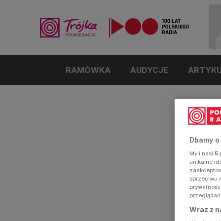
RAMÓWKA
AUDYCJE
ARTYK
Dbamy o
My i nasi
5
p
unikalne i
zaakceptowa
sprzeciwu 
prywatnośc
przeglądan
Wraz z n