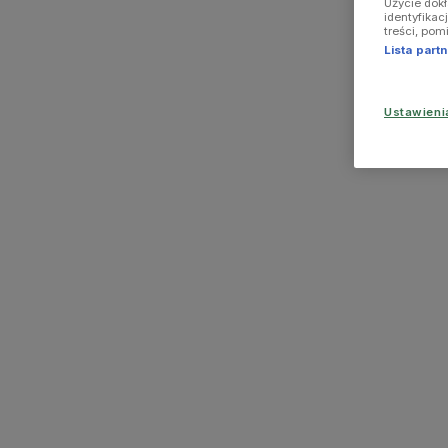
Użycie dok
identyfikac
treści, pom
Lista par
Ustawien