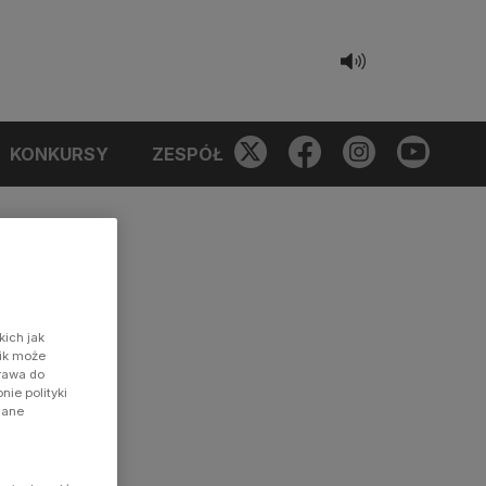
KONKURSY
ZESPÓŁ
kich jak
nik może
prawa do
ie polityki
dane