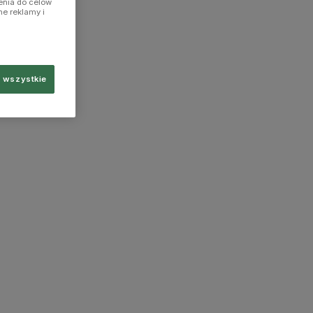
enia do celów
ne reklamy i
 wszystkie