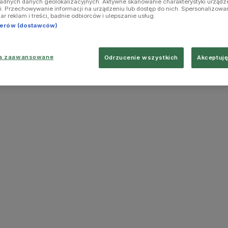
ładnych danych geolokalizacyjnych. Aktywne skanowanie charakterystyki urządz
ji. Przechowywanie informacji na urządzeniu lub dostęp do nich. Spersonalizowa
iar reklam i treści, badnie odbiorców i ulepszanie usług.
tnerów (dostawców)
ia zaawansowane
Odrzucenie wszystkich
Akceptuję