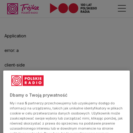
Odtwarzacz
jest
gotowy.
Kliknij
Application
aby
odtwarzać.
error: a
client-side
exception
has
Dbamy o Twoją prywatność
My i nasi
5
partnerzy przechowujemy lub uzyskujemy dostęp do
occurred
informacji na urządzeniu, takich jak unikalne identyfikatory w plikach
cookie w celu przetwarzania danych osobowych. Użytkownik może
zaakceptować swoje wybory lub zarządzać nimi, klikając poniżej, jak
(see the
również skorzystać z prawa do sprzeciwu na podstawie prawnie
uzasadnionego interesu lub w dowolnym momencie na stronie