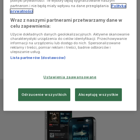
polityki prywatności. Te wybory będą sygnalizowane naszym
browser
partnerom i nie będą miały wpływu na dane przeglądania.
Polityka
prywatności
Wraz z naszymi partnerami przetwarzamy dane w
console for
celu zapewnienia:
Użycie dokładnych danych geolokalizacyjnych. Aktywne skanowanie
more
charakterystyki urządzenia do celów identyfikacji. Przechowywanie
informacji na urządzeniu lub dostęp do nich. Spersonalizowane
reklamy i treści, pomiar reklam i treści, badnie odbiorców i
information)
.
ulepszanie usług.
Lista partnerów (dostawców)
Ustawienia zaawansowane
Odrzucenie wszystkich
Akceptuję wszystkie